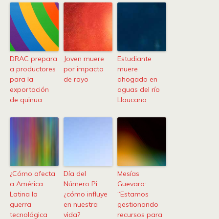
DRAC prepara
Joven muere
Estudiante
a productores
por impacto
muere
para la
de rayo
ahogado en
exportación
aguas del río
de quinua
Llaucano
¿Cómo afecta
Día del
Mesías
a América
Número Pi:
Guevara:
Latina la
¿cómo influye
“Estamos
guerra
en nuestra
gestionando
tecnológica
vida?
recursos para