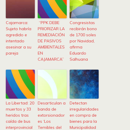
Cajamarca:
“PPK DEBE
Congresistas
Sujeto habría
PRIORIZAR LA
recibirán bono
agredido e
REMEDIACIÓN
de 1700 soles
intentado
DE PASIVOS
por Navidad,
asesinar a su
AMBIENTALES
afirma
pareja
EN
Eduardo
CAJAMARCA”
Salhuana
La Libertad: 20
Desarticulan a
Detectan
muertos y 33
banda de
irregularidades
heridos tras
extorsionador
en compra de
caída de bus
es ‘Los
bienes para la
interprovincial
Temibles del
Municipalidad