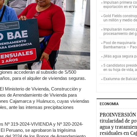
Impulsan primera co
exportación en el V
Gold Fields constru
un millón y medio d
Impulsarán nuevos p
procesamiento del g
Pool de maquinaria p
Bambamarca – Pac
¡Más agua segura 
5 candidatos presid
en su hoja de vida, 
regiones accederán al subsidio de S/500
ños, para el alquiler de viviendas seguras.
Exalumna de Balcáza
El Ministerio de Vivienda, Construcción y
os de Arrendamiento de Vivienda para
iones Cajamarca y Huánuco, cuyas viviendas
ECONOMIA
les, ante las intensas precipitaciones
PROINVERSIÓN
titularidad de p
ales Nº 319-2024-VIVIENDA y Nº 320-2024-
agua y tratamien
l El Peruano, se aprobaron la trigésima
residuales en C
ias del 2024 de los Bonos de Arrendamiento