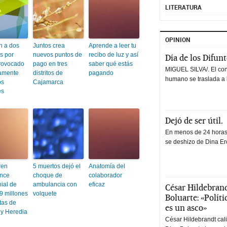
LITERATURA
OPINION
n a dos
Juntos crea
Aprende a leer tu
s por
nuevos puntos de
recibo de luz y así
Día de los Difun
rovocado
pago en tres
saber qué estás
MIGUEL SILVA/. El co
amente
distritos de
pagando
humano se traslada a 
os
Cajamarca
es
Dejó de ser útil.
En menos de 24 horas,
se deshizo de Dina Erc
ren
5 muertos dejó el
Anatomía del
nce
choque de
colaborador
ial de
ambulancia con
eficaz
César Hildebrand
9 millones
volquete
Boluarte: «Polít
tas de
es un asco»
y Heredia
César Hildebrandt cal