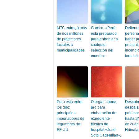
MTC entregó más
Gareca: «Perú
Detiene
de dos millones
está preparado
persona
de protectores
para enfrentar a
haber p
faciales a
cualquier
presunt
municipalidades
selección del
incendi
mundo»
forestal
Perú está entre
Otorgan buena
Descub
los diez
pro para
desbala
principales
elaboración de
patrimon
importadores de
expediente
hasta S/
legumbres de
técnico de
en cuen
EE.UU.
hospital «José
Humala 
Soto Cadenillas».