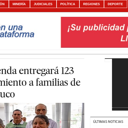
IÓN
MINERÍA
JUDICIALES
POLÍTICA
REGIONES
DEPORTE
enda entregará 123
iento a familias de
nuco
ÚLTIMAS NOTICIAS