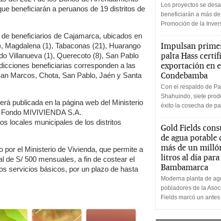
Los proyectos se desa
e beneficiarán a peruanos de 19 distritos de
beneficiarán a más de
Promoción de la Inve
 de beneficiarios de Cajamarca, ubicados en
Impulsan primer
5), Magdalena (1), Tabaconas (21), Huarango
palta Hass certif
rdo Villanueva (1), Querecoto (8), San Pablo
exportación en e
isdicciones beneficiarias corresponden a las
Condebamba
San Marcos, Chota, San Pablo, Jaén y Santa
Con el respaldo de Pa
Shahuindo, siete produ
será publicada en la página web del Ministerio
éxito la cosecha de pa
el Fondo MIVIVIENDA S.A.
s locales municipales de los distritos
Gold Fields cons
de agua potable
más de un milló
 por el Ministerio de Vivienda, que permite a
litros al día par
al de S/ 500 mensuales, a fin de costear el
Bambamarca
los servicios básicos, por un plazo de hasta
Moderna planta de agu
pobladores de la Aso
Fields marcó un antes