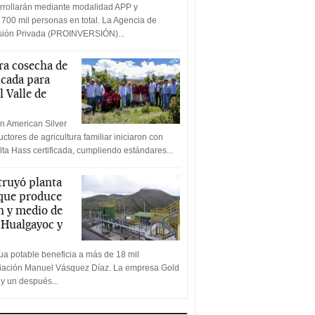
rrollarán mediante modalidad APP y
 700 mil personas en total. La Agencia de
rsión Privada (PROINVERSIÓN)...
a cosecha de
icada para
l Valle de
n American Silver
ctores de agricultura familiar iniciaron con
lta Hass certificada, cumpliendo estándares...
truyó planta
 que produce
n y medio de
a Hualgayoc y
a potable beneficia a más de 18 mil
ciación Manuel Vásquez Díaz. La empresa Gold
 y un después...