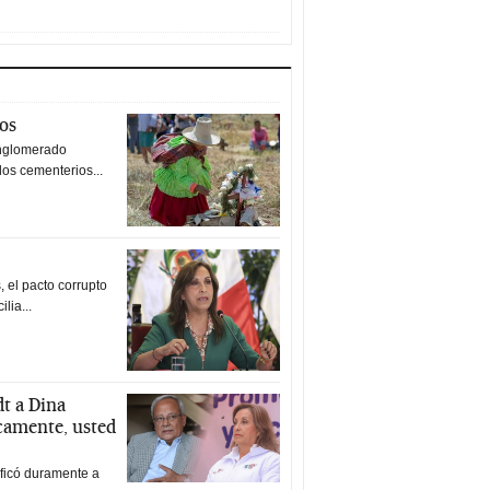
tos
nglomerado
los cementerios...
 el pacto corrupto
ilia...
t a Dina
icamente, usted
ificó duramente a