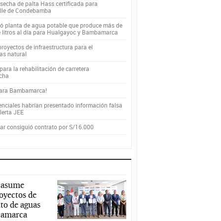
secha de palta Hass certificada para
alle de Condebamba
yó planta de agua potable que produce más de
e litros al día para Hualgayoc y Bambamarca
royectos de infraestructura para el
as natural
ara la rehabilitación de carretera
cha
para Bambamarca!
enciales habrían presentado información falsa
alerta JEE
r consiguió contrato por S/16.000
 asume
royectos de
to de aguas
ajamarca