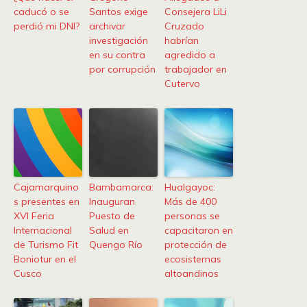
caducó o se
Santos exige
Consejera LiLi
perdió mi DNI?
archivar
Cruzado
investigación
habrían
en su contra
agredido a
por corrupción
trabajador en
Cutervo
Cajamarquino
Bambamarca:
Hualgayoc:
s presentes en
Inauguran
Más de 400
XVI Feria
Puesto de
personas se
Internacional
Salud en
capacitaron en
de Turismo Fit
Quengo Río
protección de
Boniotur en el
ecosistemas
Cusco
altoandinos