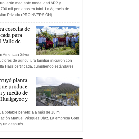
rrollarán mediante modalidad APP y
 700 mil personas en total. La Agencia de
rsión Privada (PROINVERSIÓN)...
a cosecha de
icada para
l Valle de
n American Silver
ctores de agricultura familiar iniciaron con
lta Hass certificada, cumpliendo estándares...
truyó planta
 que produce
n y medio de
a Hualgayoc y
a potable beneficia a más de 18 mil
ciación Manuel Vásquez Díaz. La empresa Gold
 y un después...