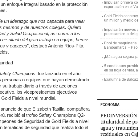
Impulsan primera co
 un enfoque integral basado en la protección
exportación en el V
nes.
Gold Fields constru
un millón y medio d
 un liderazgo que nos capacita para velar
os mismos y de nuestros colegas. Quiero
Impulsarán nuevos p
idad y Salud Ocupacional, así como a los
procesamiento del g
 resultado del gran trabajo en equipo, hemos
Pool de maquinaria p
dos y capaces
”, destacó Antonio Ríos-Pita,
Bambamarca – Pac
elds.
¡Más agua segura 
uridad
5 candidatos presid
en su hoja de vida, 
Safety Champions
, fue lanzado en el año
Exalumna de Balcáza
las personas o equipos que hayan demostrado
 su trabajo diario a través de acciones
jecutivo, los vicepresidentes ejecutivos
 Gold Fields a nivel mundial.
ECONOMIA
l anuncio de que Elizabeth Tasilla, compañera
rú, recibió el trofeo Safety Champions Q2-
PROINVERSIÓN
eones de Seguridad de Gold Fields a nivel
titularidad de p
en temáticas de seguridad que realiza todo el
agua y tratamien
residuales en C