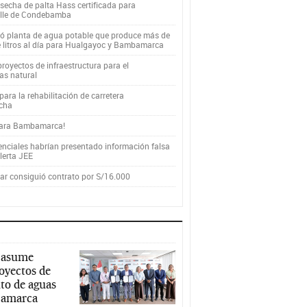
secha de palta Hass certificada para
alle de Condebamba
yó planta de agua potable que produce más de
e litros al día para Hualgayoc y Bambamarca
royectos de infraestructura para el
as natural
ara la rehabilitación de carretera
cha
para Bambamarca!
enciales habrían presentado información falsa
alerta JEE
r consiguió contrato por S/16.000
 asume
royectos de
to de aguas
ajamarca