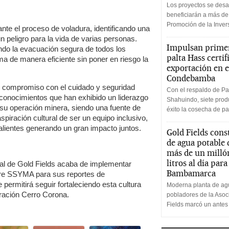
Los proyectos se desa
beneficiarán a más de
Promoción de la Inve
ante el proceso de voladura, identificando una
n peligro para la vida de varias personas.
Impulsan primer
ndo la evacuación segura de todos los
palta Hass certif
ma de manera eficiente sin poner en riesgo la
exportación en e
Condebamba
u compromiso con el cuidado y seguridad
Con el respaldo de Pa
econocimientos que han exhibido un liderazgo
Shahuindo, siete produ
su operación minera, siendo una fuente de
éxito la cosecha de pa
spiración cultural de ser un equipo inclusivo,
alientes generando un gran impacto juntos.
Gold Fields cons
de agua potable
más de un milló
litros al día par
al de Gold Fields acaba de implementar
Bambamarca
are SSYMA para sus reportes de
 permitirá seguir fortaleciendo esta cultura
Moderna planta de agu
ración Cerro Corona.
pobladores de la Aso
Fields marcó un antes