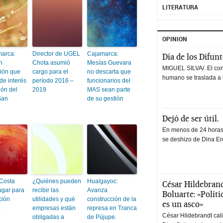
LITERATURA
OPINION
arca:
Director de UGEL
Cajamarca:
Día de los Difun
n
Chota asumió
Mesías Guevara
MIGUEL SILVA/. El co
ión que
cargo para el
no descarta que
humano se traslada a 
de interés
período 2016 –
funcionarios del
ión del
2019
MAS sean parte
 San
de su gestión
Dejó de ser útil.
En menos de 24 horas,
se deshizo de Dina Erc
 Costa
¿Quiénes pueden
Hualgayoc:
César Hildebrand
ugar para
recibir las
Avanza
Boluarte: «Polít
ción
utilidades y qué
construcción de la
es un asco»
a
empresas están
represa en Tranca
César Hildebrandt cal
obligadas a
de Pújupe.