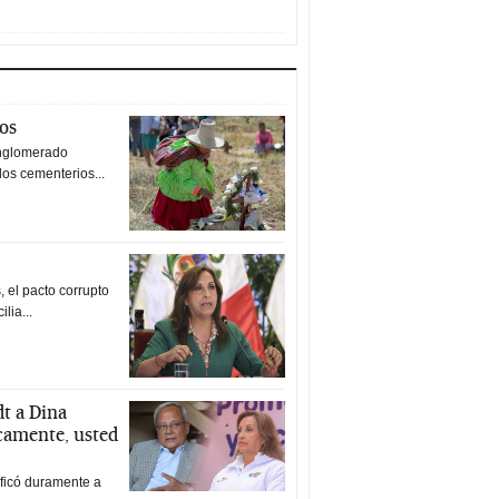
tos
nglomerado
los cementerios...
 el pacto corrupto
ilia...
t a Dina
icamente, usted
ificó duramente a