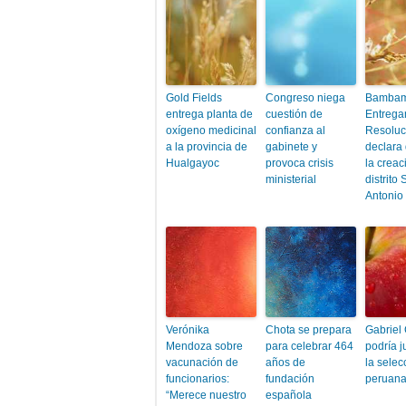
Gold Fields
Congreso niega
Bambam
entrega planta de
cuestión de
Entrega
oxígeno medicinal
confianza al
Resoluc
a la provincia de
gabinete y
declara 
Hualgayoc
provoca crisis
la creac
ministerial
distrito
Antonio
Verónika
Chota se prepara
Gabriel
Mendoza sobre
para celebrar 464
podría j
vacunación de
años de
la selec
funcionarios:
fundación
peruan
“Merece nuestro
española