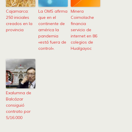
Cajamarca:
La OMS afirma
Minera
250 iniciales
que en el
Coimolache
creados en la
continente de
financia
provincia
américa la
servicio de
pandemia
internet en 86
«está fuera de
colegios de
control».
Hualgayoc
Exalumna de
Balcázar
consiguió
contrato por
S/16.000