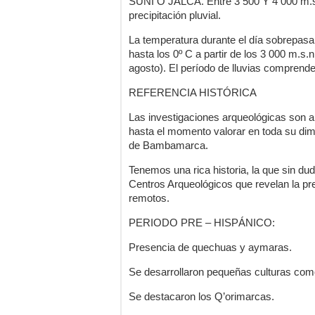
SUNI O JALCA. Entre 3 500 Y 4 000 m.s.
precipitación pluvial.
La temperatura durante el día sobrepasa
hasta los 0º C a partir de los 3 000 m.s
agosto). El período de lluvias comprend
REFERENCIA HISTÓRICA
Las investigaciones arqueológicas son a
hasta el momento valorar en toda su dime
de Bambamarca.
Tenemos una rica historia, la que sin du
Centros Arqueológicos que revelan la p
remotos.
PERIODO PRE – HISPÁNICO:
Presencia de quechuas y aymaras.
Se desarrollaron pequeñas culturas com
Se destacaron los Q’orimarcas.