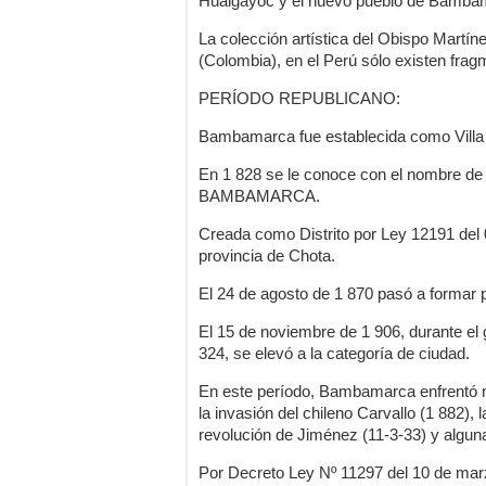
Hualgayoc y el nuevo pueblo de Bamba
La colección artística del Obispo Mart
(Colombia), en el Perú sólo existen frag
PERÍODO REPUBLICANO:
Bambamarca fue establecida como Villa 
En 1 828 se le conoce con el nombre
BAMBAMARCA.
Creada como Distrito por Ley 12191 del 
provincia de Chota.
El 24 de agosto de 1 870 pasó a formar 
El 15 de noviembre de 1 906, durante el
324, se elevó a la categoría de ciudad.
En este período, Bambamarca enfrentó 
la invasión del chileno Carvallo (1 882), 
revolución de Jiménez (11-3-33) y alguna
Por Decreto Ley Nº 11297 del 10 de ma