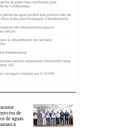
secha de palta Hass certificada para
alle de Condebamba
yó planta de agua potable que produce más de
e litros al día para Hualgayoc y Bambamarca
royectos de infraestructura para el
as natural
ara la rehabilitación de carretera
cha
para Bambamarca!
enciales habrían presentado información falsa
alerta JEE
r consiguió contrato por S/16.000
 asume
royectos de
to de aguas
ajamarca