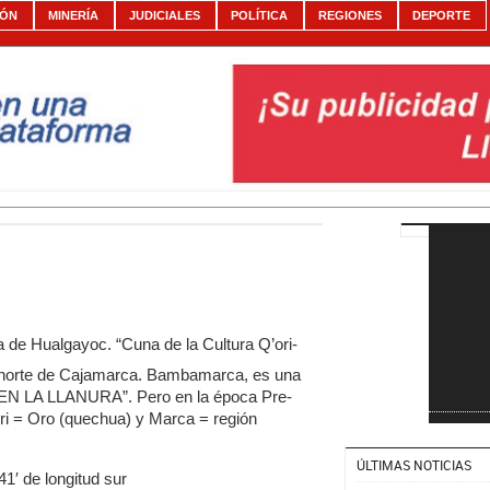
IÓN
MINERÍA
JUDICIALES
POLÍTICA
REGIONES
DEPORTE
ia de Hualgayoc. “Cuna de la Cultura Q’ori-
 norte de Cajamarca. Bambamarca, es una
 EN LA LLANURA”. Pero en la época Pre-
i = Oro (quechua) y Marca = región
ÚLTIMAS NOTICIAS
1′ de longitud sur