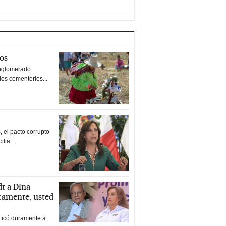
tos
nglomerado
los cementerios...
 el pacto corrupto
ilia...
t a Dina
icamente, usted
ificó duramente a