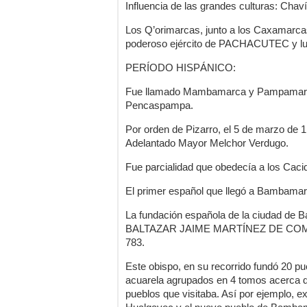
Influencia de las grandes culturas: Cha
Los Q’orimarcas, junto a los Caxamarcas
poderoso ejército de PACHACUTEC y lue
PERÍODO HISPÁNICO:
Fue llamado Mambamarca y Pampamarc
Pencaspampa.
Por orden de Pizarro, el 5 de marzo de 
Adelantado Mayor Melchor Verdugo.
Fue parcialidad que obedecía a los Caci
El primer español que llegó a Bambamarc
La fundación española de la ciudad de B
BALTAZAR JAIME MARTÍNEZ DE COMPA
783.
Este obispo, en su recorrido fundó 20 p
acuarela agrupados en 4 tomos acerca de
pueblos que visitaba. Así por ejemplo, e