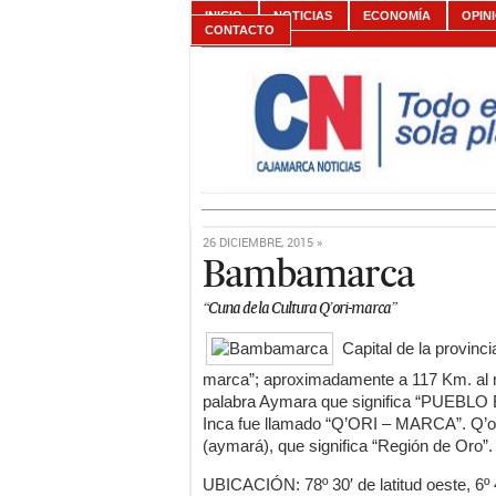
INICIO
NOTICIAS
ECONOMÍA
OPIN
CONTACTO
26 DICIEMBRE, 2015 »
Bambamarca
“Cuna de la Cultura Q’ori-marca”
Capital de la provinc
marca”; aproximadamente a 117 Km. al
palabra Aymara que significa “PUEBLO
Inca fue llamado “Q’ORI – MARCA”. Q’or
(aymará), que significa “Región de Oro”.
UBICACIÓN: 78º 30′ de latitud oeste, 6º 4