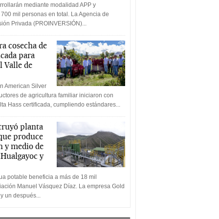
rrollarán mediante modalidad APP y
 700 mil personas en total. La Agencia de
rsión Privada (PROINVERSIÓN)...
a cosecha de
icada para
l Valle de
n American Silver
ctores de agricultura familiar iniciaron con
lta Hass certificada, cumpliendo estándares...
truyó planta
 que produce
n y medio de
a Hualgayoc y
a potable beneficia a más de 18 mil
ciación Manuel Vásquez Díaz. La empresa Gold
 y un después...