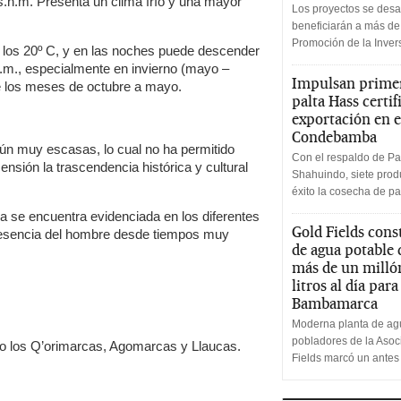
n.m. Presenta un clima frío y una mayor
Los proyectos se desa
beneficiarán a más de
Promoción de la Inve
 los 20º C, y en las noches puede descender
.n.m., especialmente en invierno (mayo –
Impulsan primer
e los meses de octubre a mayo.
palta Hass certif
exportación en e
Condebamba
ún muy escasas, lo cual no ha permitido
Con el respaldo de Pa
nsión la trascendencia histórica y cultural
Shahuindo, siete produ
éxito la cosecha de pa
da se encuentra evidenciada en los diferentes
Gold Fields cons
resencia del hombre desde tiempos muy
de agua potable
más de un milló
litros al día par
Bambamarca
Moderna planta de agu
pobladores de la Aso
o los Q’orimarcas, Agomarcas y Llaucas.
Fields marcó un antes