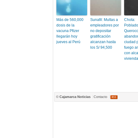
Más de 560,000
Sunafil: Multas a
Chota:
dosis de la
empleadores por
Poblado
vacuna Pfizer
no depositar
Queroco
llegarán hoy
gratificación
abandon
jueves al Perú
alcanzan hasta
ciudad 
los S/ 94,500
fuego 
con alc
viviend
©
Cajamarca Noticias
Contacto