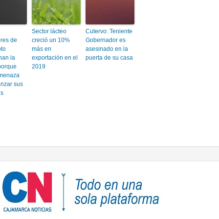
Sector lácteo
Cutervo: Teniente
res de
creció un 10%
Gobernador es
to
más en
asesinado en la
an la
exportación en el
puerta de su casa
porque
2019
amenaza
anzar sus
as