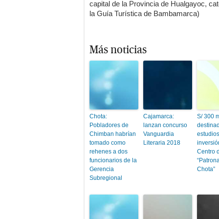
capital de la Provincia de Hualgayoc, c
la Guía Turística de Bambamarca)
Más noticias
Chota:
Cajamarca:
S/ 300 m
Pobladores de
lanzan concurso
destina
Chimban habrían
Vanguardia
estudios
tomado como
Literaria 2018
inversió
rehenes a dos
Centro 
funcionarios de la
“Patron
Gerencia
Chota”
Subregional