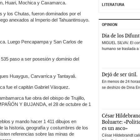
vín, Huari, Mochica y Caxamarca.
LITERATURA
 y los Chutas, fueron dominados por el
go anexados al Imperio del Tahuantinsuyo.
OPINION
Día de los Difun
a. Luego Pencapampa y San Carlos de
MIGUEL SILVA/. El co
humano se traslada a 
1 535 paso a ser posesión y dominio del
Dejó de ser útil.
ques Huaygus, Carvarrica y Tantayali.
En menos de 24 horas,
a fue el capitán Gabriel Vásquez.
se deshizo de Dina Erc
ambamarca fue obra del obispo de Trujillo,
ÑÓN Y BUJANDA, el 28 de octubre de 1
César Hildebrand
Boluarte: «Polít
ueblos y mando hacer 1 411 dibujos en
es un asco»
 la historia, geografía y costumbres de los
xisten referencias sobre las minas de
César Hildebrandt cal