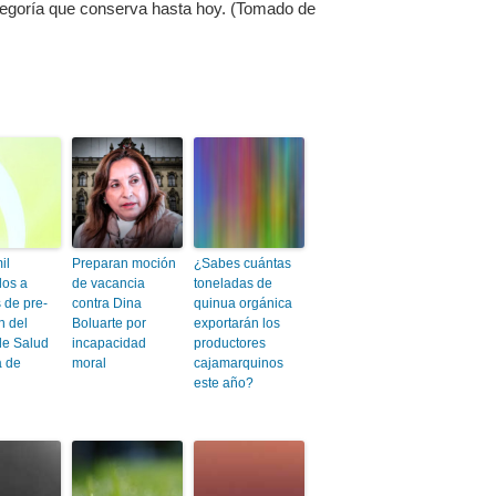
ategoría que conserva hasta hoy. (Tomado de
il
Preparan moción
¿Sabes cuántas
dos a
de vacancia
toneladas de
 de pre-
contra Dina
quinua orgánica
n del
Boluarte por
exportarán los
de Salud
incapacidad
productores
a de
moral
cajamarquinos
este año?