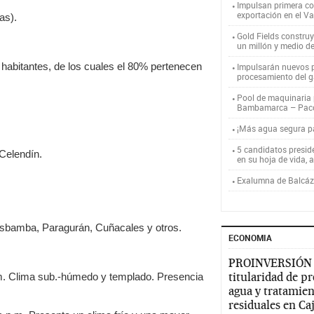
Impulsan primera co
exportación en el V
as).
Gold Fields constru
un millón y medio d
bitantes, de los cuales el 80% pertenecen
Impulsarán nuevos p
procesamiento del g
Pool de maquinaria p
Bambamarca – Pac
¡Más agua segura 
5 candidatos presid
Celendín.
en su hoja de vida, 
Exalumna de Balcáza
bamba, Paragurán, Cuñacales y otros.
ECONOMIA
PROINVERSIÓN
titularidad de p
. Clima sub.-húmedo y templado. Presencia
agua y tratamien
residuales en C