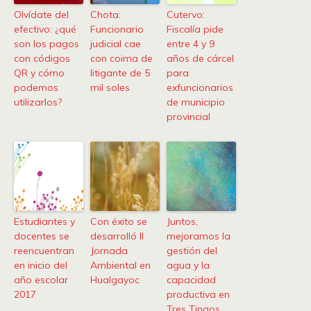
Olvídate del
Chota:
Cutervo:
efectivo: ¿qué
Funcionario
Fiscalía pide
son los pagos
judicial cae
entre 4 y 9
con códigos
con coima de
años de cárcel
QR y cómo
litigante de 5
para
podemos
mil soles
exfuncionarios
utilizarlos?
de municipio
provincial
Estudiantes y
Con éxito se
Juntos,
docentes se
desarrolló II
mejoramos la
reencuentran
Jornada
gestión del
en inicio del
Ambiental en
agua y la
año escolar
Hualgayoc
capacidad
2017
productiva en
Tres Tingos