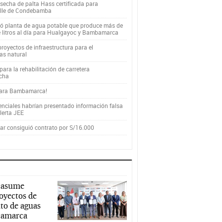
secha de palta Hass certificada para
alle de Condebamba
yó planta de agua potable que produce más de
e litros al día para Hualgayoc y Bambamarca
royectos de infraestructura para el
as natural
ara la rehabilitación de carretera
cha
para Bambamarca!
enciales habrían presentado información falsa
alerta JEE
r consiguió contrato por S/16.000
 asume
royectos de
to de aguas
ajamarca