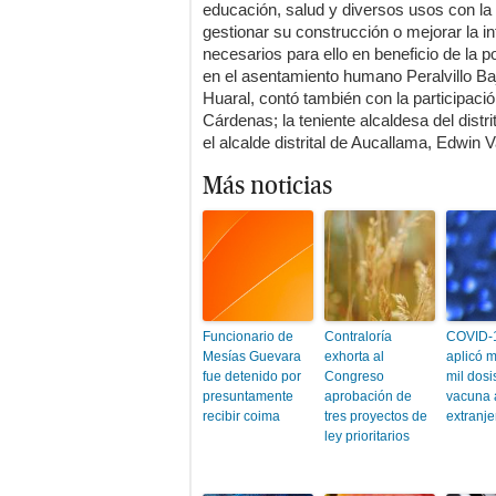
educación, salud y diversos usos con la
gestionar su construcción o mejorar la in
necesarios para ello en beneficio de la p
en el asentamiento humano Peralvillo Baj
Huaral, contó también con la participació
Cárdenas; la teniente alcaldesa del distr
el alcalde distrital de Aucallama, Edwin V
Más noticias
Funcionario de
Contraloría
COVID-1
Mesías Guevara
exhorta al
aplicó 
fue detenido por
Congreso
mil dosi
presuntamente
aprobación de
vacuna 
recibir coima
tres proyectos de
extranje
ley prioritarios