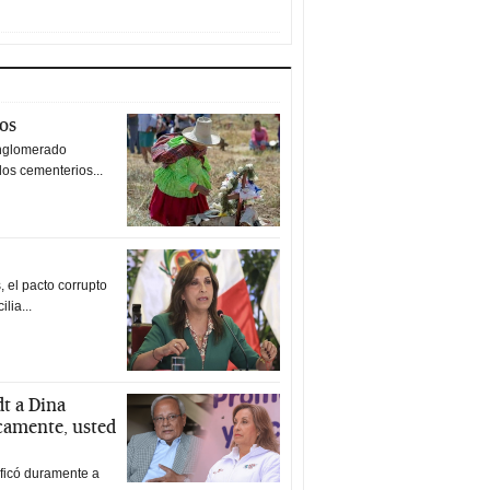
tos
nglomerado
los cementerios...
 el pacto corrupto
ilia...
t a Dina
icamente, usted
ificó duramente a