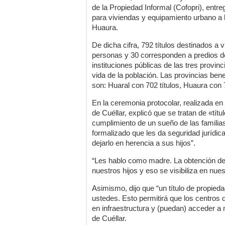
de la Propiedad Informal (Cofopri), entre
para viviendas y equipamiento urbano a 
Huaura.
De dicha cifra, 792 títulos destinados a 
personas y 30 corresponden a predios d
instituciones públicas de las tres provinc
vida de la población. Las provincias benef
son: Huaral con 702 títulos, Huaura con
En la ceremonia protocolar, realizada en
de Cuéllar, explicó que se tratan de «tí
cumplimiento de un sueño de las familia
formalizado que les da seguridad jurídic
dejarlo en herencia a sus hijos”.
“Les hablo como madre. La obtención de e
nuestros hijos y eso se visibiliza en nue
Asimismo, dijo que “un título de propied
ustedes. Esto permitirá que los centros d
en infraestructura y (puedan) acceder a
de Cuéllar.