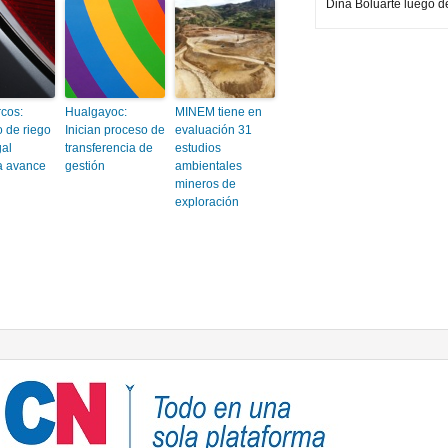
Dina Boluarte luego d
cos:
Hualgayoc:
MINEM tiene en
o de riego
Inician proceso de
evaluación 31
al
transferencia de
estudios
a avance
gestión
ambientales
mineros de
exploración