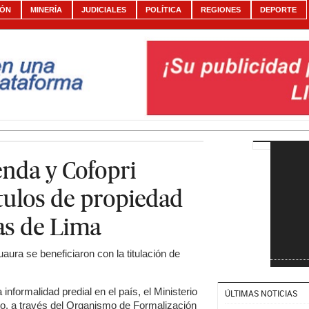
IÓN
MINERÍA
JUDICIALES
POLÍTICA
REGIONES
DEPORTE
enda y Cofopri
tulos de propiedad
as de Lima
ura se beneficiaron con la titulación de
 informalidad predial en el país, el Ministerio
ÚLTIMAS NOTICIAS
o, a través del Organismo de Formalización