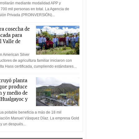
rrollarán mediante modalidad APP y
 700 mil personas en total. La Agencia de
rsión Privada (PROINVERSIÓN)...
a cosecha de
icada para
l Valle de
n American Silver
ctores de agricultura familiar iniciaron con
lta Hass certificada, cumpliendo estándares...
truyó planta
 que produce
n y medio de
a Hualgayoc y
a potable beneficia a más de 18 mil
ciación Manuel Vásquez Díaz. La empresa Gold
 y un después...