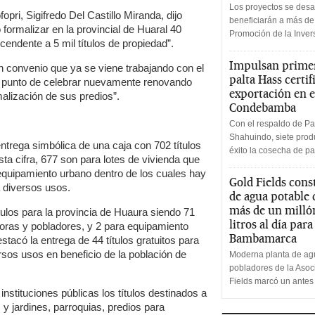
Los proyectos se desa
fopri, Sigifredo Del Castillo Miranda, dijo
beneficiarán a más de
ormalizar en la provincial de Huaral 40
Promoción de la Inve
ndente a 5 mil títulos de propiedad”.
Impulsan primer
 convenio que ya se viene trabajando con el
palta Hass certif
 a punto de celebrar nuevamente renovando
exportación en e
malización de sus predios”.
Condebamba
Con el respaldo de Pa
Shahuindo, siete produ
 entrega simbólica de una caja con 702 títulos
éxito la cosecha de pa
ta cifra, 677 son para lotes de vivienda que
equipamiento urbano dentro de los cuales hay
Gold Fields cons
a diversos usos.
de agua potable
más de un milló
tulos para la provincia de Huaura siendo 71
litros al día par
doras y pobladores, y 2 para equipamiento
Bambamarca
acó la entrega de 44 títulos gratuitos para
rsos usos en beneficio de la población de
Moderna planta de agu
pobladores de la Aso
Fields marcó un antes
instituciones públicas los títulos destinados a
 jardines, parroquias, predios para