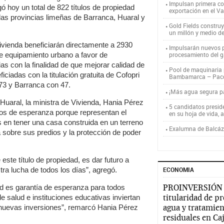
Impulsan primera co
gó hoy un total de 822 títulos de propiedad
exportación en el V
las provincias limeñas de Barranca, Huaral y
Gold Fields constru
un millón y medio d
vivienda beneficiarán directamente a 2930
Impulsarán nuevos p
e equipamiento urbano a favor de
procesamiento del g
ias con la finalidad de que mejorar calidad de
Pool de maquinaria p
iciadas con la titulación gratuita de Cofopri
Bambamarca – Pac
 73 y Barranca con 47.
¡Más agua segura 
 Huaral, la ministra de Vivienda, Hania Pérez
5 candidatos presid
tulos de esperanza porque representan el
en su hoja de vida, 
s en tener una casa construida en un terreno
Exalumna de Balcáza
a sobre sus predios y la protección de poder
ste título de propiedad, es dar futuro a
stra lucha de todos los días”, agregó.
ECONOMIA
PROINVERSIÓN
ad es garantía de esperanza para todos
titularidad de p
e salud e instituciones educativas inviertan
agua y tratamien
 nuevas inversiones”, remarcó Hania Pérez
residuales en C