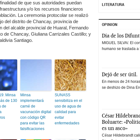
 finalidad de que sus autoridades puedan
LITERATURA
fraestructura y/o los recursos financieros
oblación. La ceremonia protocolar se realizó
o del distrito de Chancay, provincia de
OPINION
n del alcalde provincial de Huaral, Fernando
ito de Chancay, Giuliana Carrizales Castillo; y
Día de los Difun
aldivia Santiago.
MIGUEL SILVA/. El co
humano se traslada a 
Dejó de ser útil.
En menos de 24 horas,
se deshizo de Dina Erc
9: Minsa
Minsa
SUNASS
más de 130
implementará
sensibiliza en el
s de
carné de
uso de agua de
a
vacunación digital
calidad para
César Hildebrand
ros
con código QR
evitar
Boluarte: «Polít
para evitar las
enfermedades
es un asco»
falsificaciones
César Hildebrandt cal