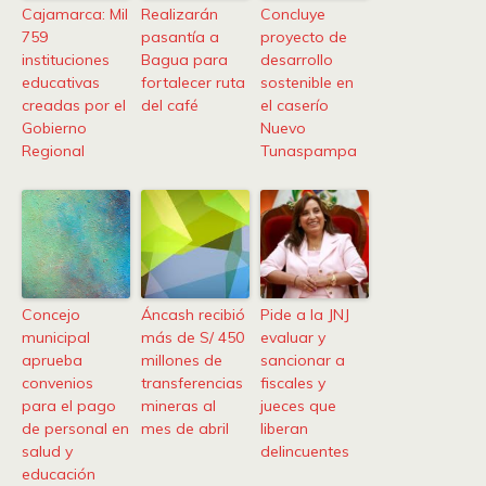
Cajamarca: Mil
Realizarán
Concluye
759
pasantía a
proyecto de
instituciones
Bagua para
desarrollo
educativas
fortalecer ruta
sostenible en
creadas por el
del café
el caserío
Gobierno
Nuevo
Regional
Tunaspampa
Concejo
Áncash recibió
Pide a la JNJ
municipal
más de S/ 450
evaluar y
aprueba
millones de
sancionar a
convenios
transferencias
fiscales y
para el pago
mineras al
jueces que
de personal en
mes de abril
liberan
salud y
delincuentes
educación