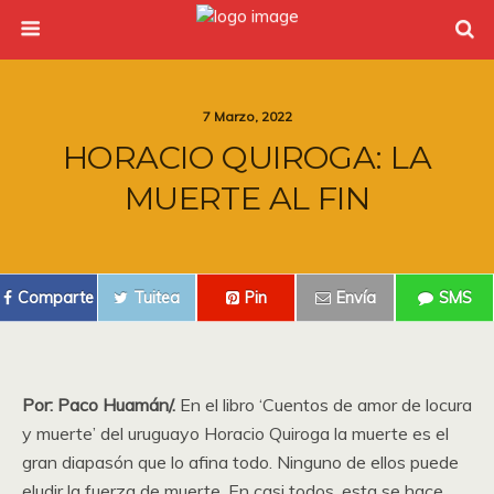
7 Marzo, 2022
HORACIO QUIROGA: LA
MUERTE AL FIN
Comparte
Tuitea
Pin
Envía
SMS
Por: Paco Huamán/.
En el libro ‘Cuentos de amor de locura
y muerte’ del uruguayo Horacio Quiroga la muerte es el
gran diapasón que lo afina todo. Ninguno de ellos puede
eludir la fuerza de muerte. En casi todos, esta se hace