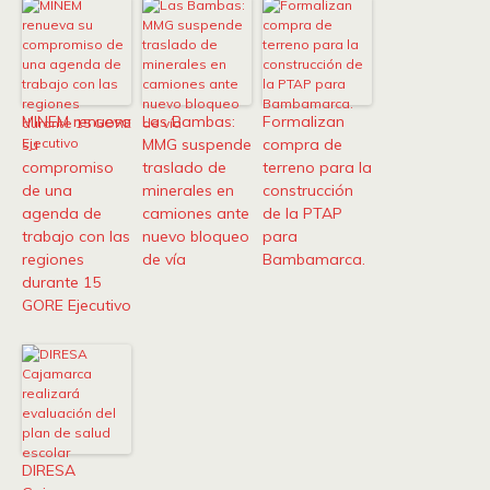
MINEM renueva
Las Bambas:
Formalizan
su
MMG suspende
compra de
compromiso
traslado de
terreno para la
de una
minerales en
construcción
agenda de
camiones ante
de la PTAP
trabajo con las
nuevo bloqueo
para
regiones
de vía
Bambamarca.
durante 15
GORE Ejecutivo
DIRESA