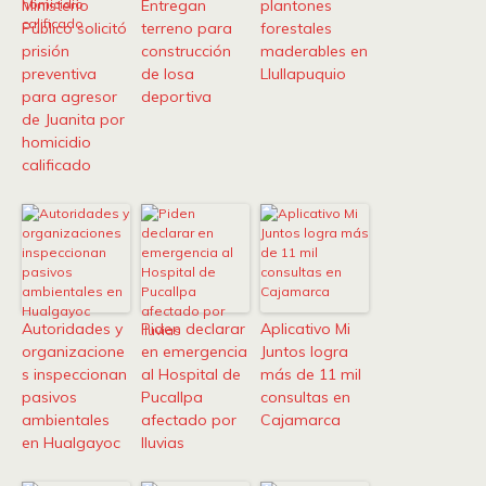
Ministerio
Entregan
plantones
Público solicitó
terreno para
forestales
prisión
construcción
maderables en
preventiva
de losa
Llullapuquio
para agresor
deportiva
de Juanita por
homicidio
calificado
Autoridades y
Piden declarar
Aplicativo Mi
organizacione
en emergencia
Juntos logra
s inspeccionan
al Hospital de
más de 11 mil
pasivos
Pucallpa
consultas en
ambientales
afectado por
Cajamarca
en Hualgayoc
lluvias