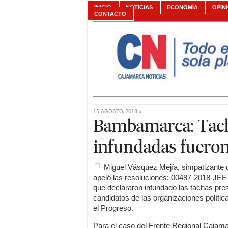
INICIO
NOTICIAS
ECONOMÍA
OPIN
CONTACTO
15 AGOSTO, 2018 »
Bambamarca: Tach
infundadas fueron
Miguel Vásquez Mejía, simpatizante
apeló las resoluciones: 00487-2018-
que declararon infundado las tachas pres
candidatos de las organizaciones políti
el Progreso.
Para el caso del Frente Regional Caja