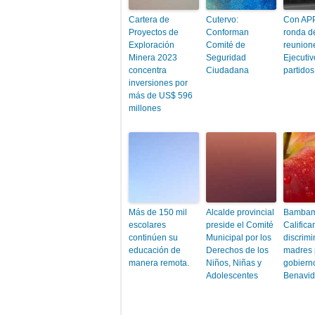
Cartera de
Cutervo:
Con APP
Proyectos de
Conforman
ronda d
Exploración
Comité de
reunion
Minera 2023
Seguridad
Ejecutiv
concentra
Ciudadana
partidos
inversiones por
más de US$ 596
millones
Más de 150 mil
Alcalde provincial
Bambam
escolares
preside el Comité
Califica
continúen su
Municipal por los
discrimi
educación de
Derechos de los
madres 
manera remota.
Niños, Niñas y
gobiern
Adolescentes
Benavi