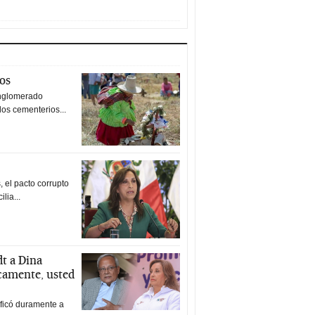
tos
nglomerado
los cementerios...
 el pacto corrupto
ilia...
t a Dina
icamente, usted
ificó duramente a