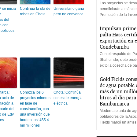
Los proyectos se desa
 se inicia
Continúa la ola de
Universitario gana
beneficiarán a más de
e
robos en Chota
pero no convence
Promoción de la Inve
es del
o con
Impulsan primer
 políticos
palta Hass certif
exportación en e
Condebamba
Con el respaldo de Pa
Shahuindo, siete produ
éxito la cosecha de pa
Gold Fields cons
de agua potable
más de un milló
arca:
Conozca los 6
Chota: Continúa
litros al día par
n acto de
proyectos mineros
cortes de energía
Bambamarca
nación a
en fase de
eléctrica
parte del
construcción, con
Moderna planta de agu
o de Edy
una inversión que
pobladores de la Aso
des
bordea los US$ 4
Fields marcó un antes
mil millones