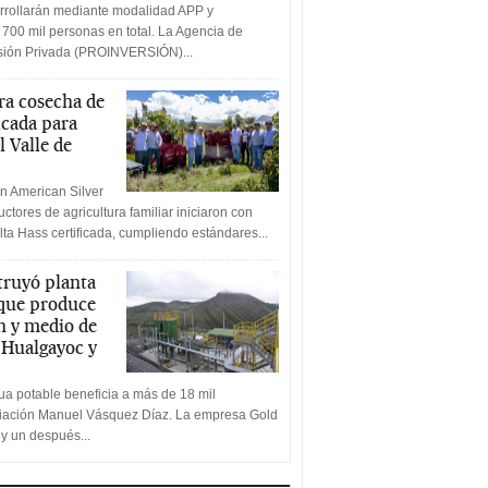
rrollarán mediante modalidad APP y
 700 mil personas en total. La Agencia de
rsión Privada (PROINVERSIÓN)...
a cosecha de
icada para
l Valle de
n American Silver
ctores de agricultura familiar iniciaron con
lta Hass certificada, cumpliendo estándares...
truyó planta
 que produce
n y medio de
a Hualgayoc y
a potable beneficia a más de 18 mil
ciación Manuel Vásquez Díaz. La empresa Gold
 y un después...