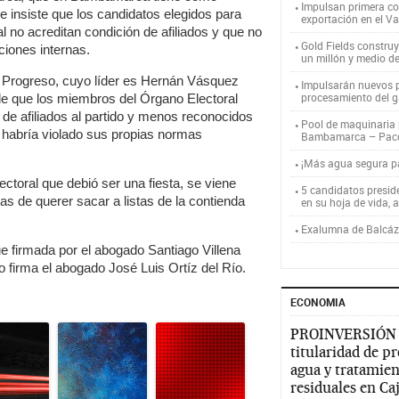
Impulsan primera co
 insiste que los candidatos elegidos para
exportación en el V
al no acreditan condición de afiliados y que no
Gold Fields constru
ciones internas.
un millón y medio d
el Progreso, cuyo líder es Hernán Vásquez
Impulsarán nuevos p
procesamiento del g
 de que los miembros del Órgano Electoral
 de afiliados al partido y menos reconocidos
Pool de maquinaria p
habría violado sus propias normas
Bambamarca – Pac
¡Más agua segura 
ectoral que debió ser una fiesta, se viene
5 candidatos presid
 de querer sacar a listas de la contienda
en su hoja de vida, 
Exalumna de Balcáza
ue firmada por el abogado Santiago Villena
 firma el abogado José Luis Ortíz del Río.
ECONOMIA
PROINVERSIÓN
titularidad de p
agua y tratamien
residuales en C