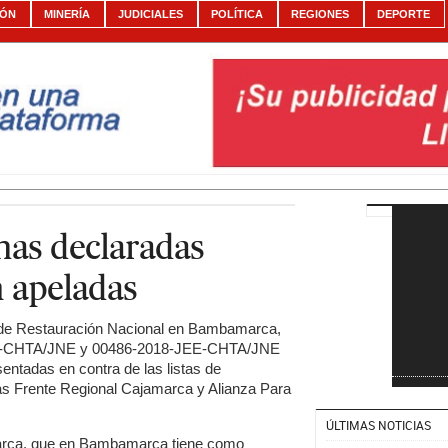
IÓN
MINERÍA
JUDICIALES
POLÍTICA
REGIONES
DEPORTE
as declaradas
 apeladas
 de Restauración Nacional en Bambamarca,
JEE-CHTA/JNE y 00486-2018-JEE-CHTA/JNE
entadas en contra de las listas de
cas Frente Regional Cajamarca y Alianza Para
ÚLTIMAS NOTICIAS
marca, que en Bambamarca tiene como