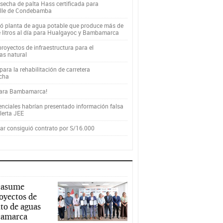
secha de palta Hass certificada para
alle de Condebamba
yó planta de agua potable que produce más de
e litros al día para Hualgayoc y Bambamarca
royectos de infraestructura para el
as natural
ara la rehabilitación de carretera
cha
para Bambamarca!
enciales habrían presentado información falsa
alerta JEE
r consiguió contrato por S/16.000
 asume
royectos de
to de aguas
ajamarca