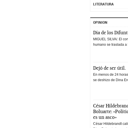
LITERATURA
OPINION
Día de los Difun
MIGUEL SILVA/. El co
humano se traslada a 
Dejó de ser útil.
En menos de 24 horas,
se deshizo de Dina Erc
César Hildebrand
Boluarte: «Polít
es un asco»
César Hildebrandt cal