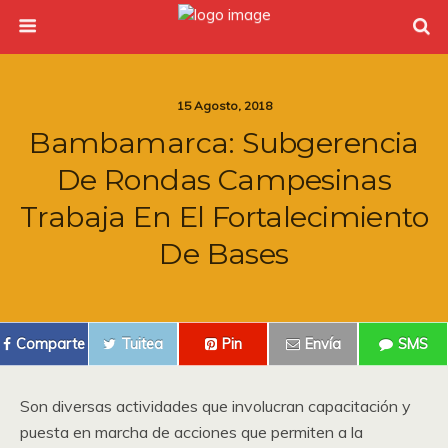
15 Agosto, 2018
Bambamarca: Subgerencia
De Rondas Campesinas
Trabaja En El Fortalecimiento
De Bases
Comparte
Tuitea
Pin
Envía
SMS
Son diversas actividades que involucran capacitación y
puesta en marcha de acciones que permiten a la