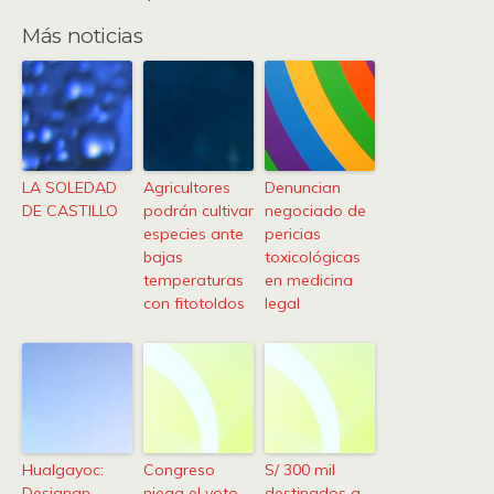
Más noticias
LA SOLEDAD
Agricultores
Denuncian
DE CASTILLO
podrán cultivar
negociado de
especies ante
pericias
bajas
toxicológicas
temperaturas
en medicina
con fitotoldos
legal
Hualgayoc:
Congreso
S/ 300 mil
Designan
niega el voto
destinados a