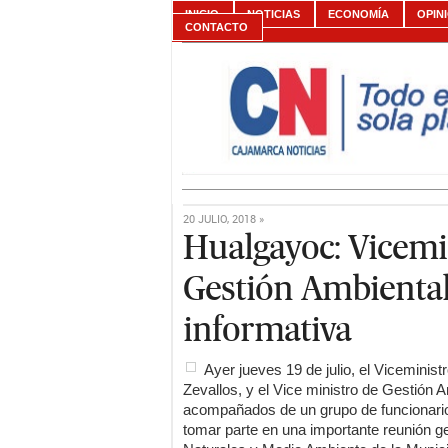
INICIO
NOTICIAS
ECONOMÍA
OPIN
CONTACTO
20 JULIO, 2018 »
Hualgayoc: Vicemi
Gestión Ambiental
informativa
Ayer jueves 19 de julio, el Viceminis
Zevallos, y el Vice ministro de Gestión
acompañados de un grupo de funcionarios
tomar parte en una importante reunión g