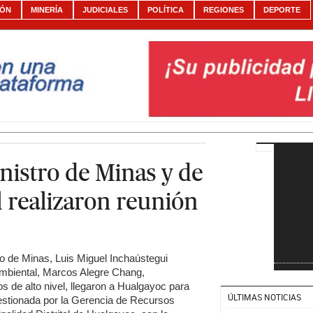
IÓN
MINERÍA
JUDICIALES
POLÍTICA
REGIONES
DEPORTE
nistro de Minas y de
 realizaron reunión
tro de Minas, Luis Miguel Inchaústegui
 Ambiental, Marcos Alegre Chang,
 de alto nivel, llegaron a Hualgayoc para
ÚLTIMAS NOTICIAS
estionada por la Gerencia de Recursos