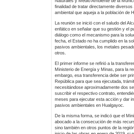
Naturales y Medio Ambiente de la Municip
finalidad de tratar directamente diverso
ambiental que aqueja a la población de H
La reunión se inició con el saludo del Alc
enfático en señalar que su gestión y el 
diálogo como el mecanismo para la soluc
fecha, el Estado no ha cumplido en la s
pasivos ambientales, los metales pesad
otros.
El primer informe se refirió a la transfer
Ministerio de Energía y Minas, para la r
embargo, esa transferencia debe ser pri
República para que sea ejecutada, trámi
necesitándose aproximadamente dos sem
suscribir el respectivo contrato, entendi
meses para ejecutar esta acción y dar in
pasivos ambientales en Hualgayoc.
De la misma forma, se indicó que el Min
abocado a la consecución de más recurs
sino también en otros puntos de la regió
inicio de las obras en enero de 2019, s