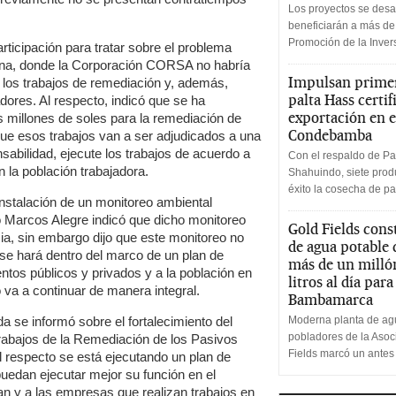
Los proyectos se desa
beneficiarán a más de
Promoción de la Inve
rticipación para tratar sobre el problema
hona, donde la Corporación CORSA no habría
Impulsan primer
 los trabajos de remediación y, además,
palta Hass certif
ores. Al respecto, indicó que se ha
exportación en e
 millones de soles para la remediación de
Condebamba
ue esos trabajos van a ser adjudicados a una
bilidad, ejecute los trabajos de acuerdo a
Con el respaldo de Pa
 la población trabajadora.
Shahuindo, siete produ
éxito la cosecha de pa
 instalación de un monitoreo ambiental
tro Marcos Alegre indicó que dicho monitoreo
Gold Fields cons
ia, sin embargo dijo que este monitoreo no
de agua potable
 se hará dentro del marco de un plan de
más de un milló
ntos públicos y privados y a la población en
litros al día par
 va a continuar de manera integral.
Bambamarca
a se informó sobre el fortalecimiento del
Moderna planta de agu
pobladores de la Aso
Trabajos de la Remediación de los Pasivos
Fields marcó un antes
 respecto se está ejecutando un plan de
puedan ejecutar mejor su función en el
an y a las empresas que realizan trabajos en