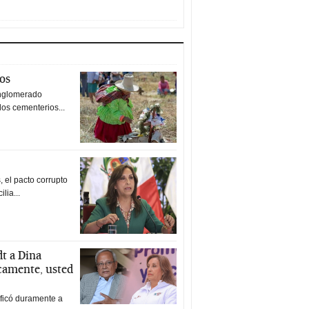
tos
nglomerado
los cementerios...
 el pacto corrupto
ilia...
t a Dina
icamente, usted
ificó duramente a