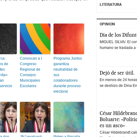
LITERATURA
OPINION
Día de los Difun
MIGUEL SILVA/. El co
humano se traslada a 
ca:
Convocan a I
Programa Juntos
os de
Congreso
garantiza
tes
Regional de
neutralidad de
Dejó de ser útil.
nita»
Consejos
sus
En menos de 24 horas,
ian
Municipales
colaboradores
se deshizo de Dina Erc
servicio
Escolares
durante proceso
electoral
César Hildebrand
Boluarte: «Polít
es un asco»
César Hildebrandt cal
ga dos
JNJ evaluará
Piden a Fiscalía