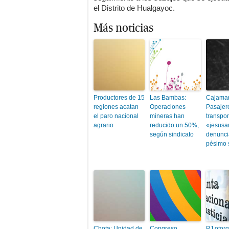
el Distrito de Hualgayoc.
Más noticias
Productores de 15
Las Bambas:
Cajamar
regiones acatan
Operaciones
Pasajer
el paro nacional
mineras han
transpor
agrario
reducido un 50%,
«jesusa
según sindicato
denunc
pésimo 
Chota: Unidad de
Congreso
PJ otor