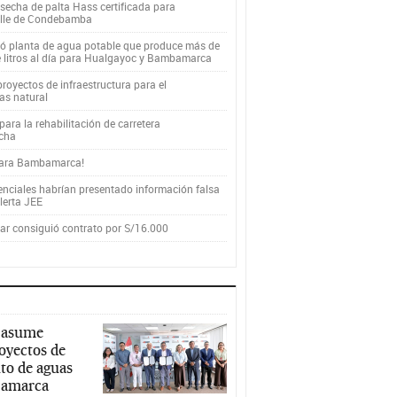
secha de palta Hass certificada para
alle de Condebamba
yó planta de agua potable que produce más de
e litros al día para Hualgayoc y Bambamarca
royectos de infraestructura para el
as natural
ara la rehabilitación de carretera
cha
para Bambamarca!
enciales habrían presentado información falsa
alerta JEE
r consiguió contrato por S/16.000
 asume
royectos de
to de aguas
ajamarca