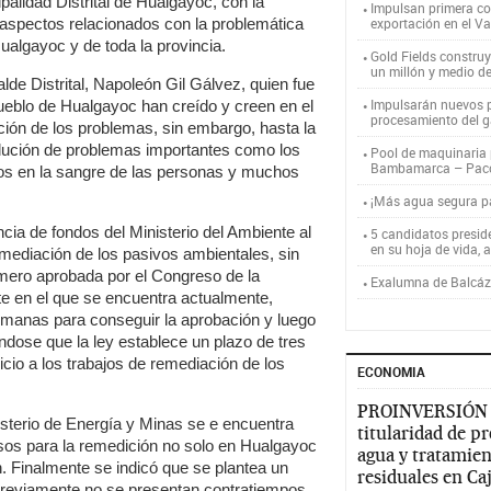
alidad Distrital de Hualgayoc, con la
Impulsan primera co
s aspectos relacionados con la problemática
exportación en el V
ualgayoc y de toda la provincia.
Gold Fields constru
un millón y medio d
alde Distrital, Napoleón Gil Gálvez, quien fue
Impulsarán nuevos p
pueblo de Hualgayoc han creído y creen en el
procesamiento del g
ión de los problemas, sin embargo, hasta la
olución de problemas importantes como los
Pool de maquinaria p
Bambamarca – Pac
os en la sangre de las personas y muchos
¡Más agua segura 
encia de fondos del Ministerio del Ambiente al
5 candidatos presid
en su hoja de vida, 
emediación de los pasivos ambientales, sin
mero aprobada por el Congreso de la
Exalumna de Balcáza
te en el que se encuentra actualmente,
anas para conseguir la aprobación y luego
éndose que la ley establece un plazo de tres
icio a los trabajos de remediación de los
ECONOMIA
PROINVERSIÓN
isterio de Energía y Minas se e encuentra
titularidad de p
os para la remedición no solo en Hualgayoc
agua y tratamien
n. Finalmente se indicó que se plantea un
residuales en C
i previamente no se presentan contratiempos