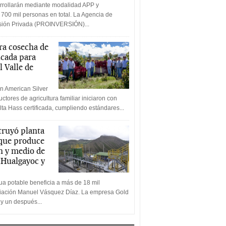
rrollarán mediante modalidad APP y
 700 mil personas en total. La Agencia de
rsión Privada (PROINVERSIÓN)...
a cosecha de
icada para
l Valle de
n American Silver
ctores de agricultura familiar iniciaron con
lta Hass certificada, cumpliendo estándares...
truyó planta
 que produce
n y medio de
a Hualgayoc y
a potable beneficia a más de 18 mil
ciación Manuel Vásquez Díaz. La empresa Gold
 y un después...