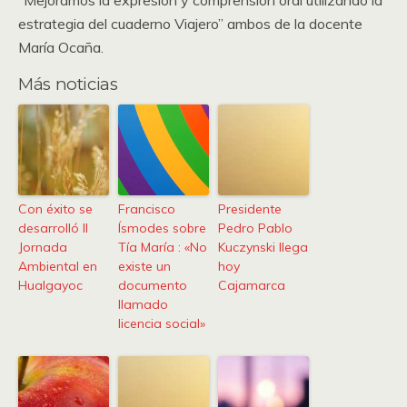
“Mejoramos la expresión y comprensión oral utilizando la
estrategia del cuaderno Viajero” ambos de la docente
María Ocaña.
Más noticias
Con éxito se
Francisco
Presidente
desarrolló II
Ísmodes sobre
Pedro Pablo
Jornada
Tía María : «No
Kuczynski llega
Ambiental en
existe un
hoy
Hualgayoc
documento
Cajamarca
llamado
licencia social»