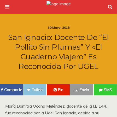
30 Mayo, 2018
San Ignacio: Docente De “El
Pollito Sin Plumas” Y «El
Cuaderno Viajero” Es
Reconocida Por UGEL
Comparte
Tuitea
Pin
Envía
SMS
María Domitila Ocaña Meléndez, docente de la I.E 144,
fue reconocida por la Ugel San Ignacio, debido a su