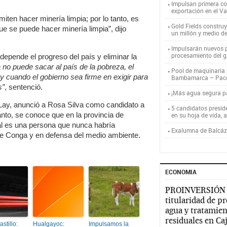
Impulsan primera co
exportación en el V
iten hacer minería limpia; por lo tanto, es
Gold Fields constru
e se puede hacer minería limpia”, dijo
un millón y medio d
Impulsarán nuevos p
procesamiento del g
depende el progreso del país y eliminar la
a no puede sacar al país de la pobreza, el
Pool de maquinaria p
 cuando el gobierno sea firme en exigir para
Bambamarca – Pac
s”
, sentenció.
¡Más agua segura 
ay, anunció a Rosa Silva como candidato a
5 candidatos presid
anto, se conoce que en la provincia de
en su hoja de vida, 
pal es una persona que nunca habría
Exalumna de Balcáza
 de Conga y en defensa del medio ambiente.
ECONOMIA
PROINVERSIÓN
titularidad de p
agua y tratamien
residuales en C
stillo:
Hualgayoc:
Impulsamos la