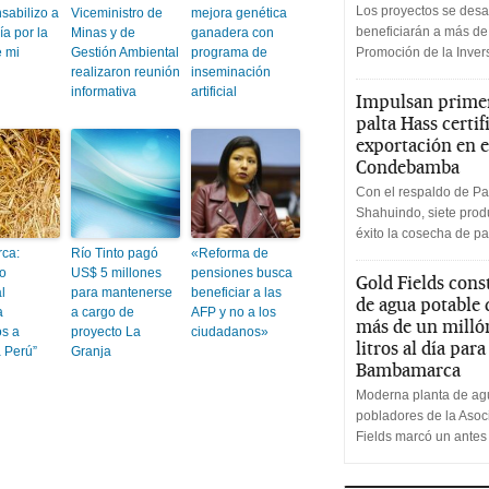
Los proyectos se desa
sabilizo a
Viceministro de
mejora genética
beneficiarán a más de
ía por la
Minas y de
ganadera con
e mi
Gestión Ambiental
programa de
Promoción de la Inve
realizaron reunión
inseminación
informativa
artificial
Impulsan primer
palta Hass certif
exportación en e
Condebamba
Con el respaldo de Pa
Shahuindo, siete produ
éxito la cosecha de pa
ca:
Río Tinto pagó
«Reforma de
o
US$ 5 millones
pensiones busca
Gold Fields cons
l
para mantenerse
beneficiar a las
de agua potable
a
a cargo de
AFP y no a los
más de un milló
os a
proyecto La
ciudadanos»
litros al día par
a Perú”
Granja
Bambamarca
Moderna planta de agu
pobladores de la Aso
Fields marcó un antes