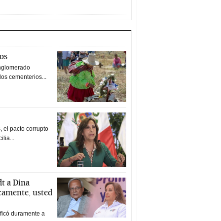
tos
nglomerado
los cementerios...
 el pacto corrupto
ilia...
t a Dina
icamente, usted
ificó duramente a