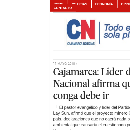
INICIO
NOTICIAS
ECONOMÍA
OPIN
CONTACTO
11 MAYO, 2018 »
Cajamarca: Líder 
Nacional afirma q
conga debe ir
El pastor evangélico y líder del Part
Lay Sun, afirmó que el proyecto minero C
país, declaraciones que no caerá nada bi
ambiental que causaría el cuestionado p