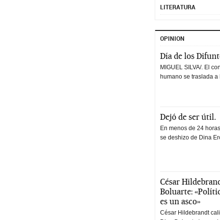
LITERATURA
OPINION
Día de los Difun
MIGUEL SILVA/. El co
humano se traslada a 
Dejó de ser útil.
En menos de 24 horas,
se deshizo de Dina Erc
César Hildebrand
Boluarte: «Polít
es un asco»
César Hildebrandt cal