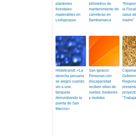
plantones
kilómetros de
“Respon
forestales
mantenimiento de
la Fiscal
maderables en
carreteras en
salud d
Llullapuquio
Bambamarca
madre”
Hildebrandt: «La
San Ignacio:
Cajamar
derecha peruana
Personas con
Gobiern
se alegró cuando
discapacidad
Regiona
vio a una
reciben sillas de
present
tanqueta
ruedas, bastones
proyect
derrumbando la
y muletas
“Trabaj
puerta de San
Marcos»