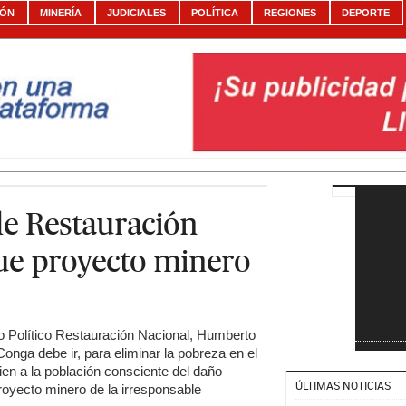
IÓN
MINERÍA
JUDICIALES
POLÍTICA
REGIONES
DEPORTE
de Restauración
ue proyecto minero
ido Político Restauración Nacional, Humberto
onga debe ir, para eliminar la pobreza en el
en a la población consciente del daño
ÚLTIMAS NOTICIAS
royecto minero de la irresponsable