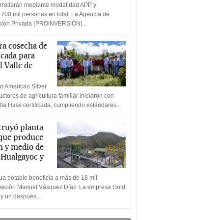
rrollarán mediante modalidad APP y
 700 mil personas en total. La Agencia de
rsión Privada (PROINVERSIÓN)...
a cosecha de
icada para
l Valle de
n American Silver
ctores de agricultura familiar iniciaron con
lta Hass certificada, cumpliendo estándares...
truyó planta
 que produce
n y medio de
a Hualgayoc y
a potable beneficia a más de 18 mil
ciación Manuel Vásquez Díaz. La empresa Gold
 y un después...