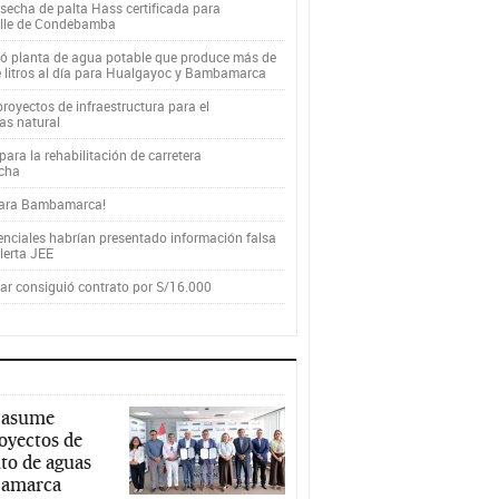
secha de palta Hass certificada para
alle de Condebamba
yó planta de agua potable que produce más de
e litros al día para Hualgayoc y Bambamarca
royectos de infraestructura para el
as natural
ara la rehabilitación de carretera
cha
para Bambamarca!
enciales habrían presentado información falsa
alerta JEE
r consiguió contrato por S/16.000
 asume
royectos de
to de aguas
ajamarca