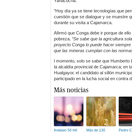
Yanacocha.
“Hoy día ya se tiene tecnologías que perm
cuestión que se dialogue y se muestre qu
durante su visita a Cajamarca.
Afirmó que Conga debe ir porque de ello 
pobreza.
“Se sabe que la agricultura sol
proyecto Conga lo puede hacer siempre y
que las mineras cumplan con las norma
l momento, solo se sabe que Humberto L
la alcaldía provincial de Cajamarca; en t
Hualgayoc el candidato al sillón munici
participado en la lucha social en contra
Más noticias
Instalan 50 mil
Más de 130
Pedro Ca