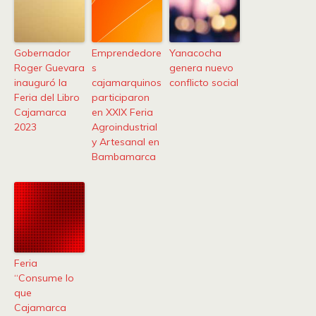
Gobernador
Emprendedore
Yanacocha
Roger Guevara
s
genera nuevo
inauguró la
cajamarquinos
conflicto social
Feria del Libro
participaron
Cajamarca
en XXIX Feria
2023
Agroindustrial
y Artesanal en
Bambamarca
Feria
“Consume lo
que
Cajamarca