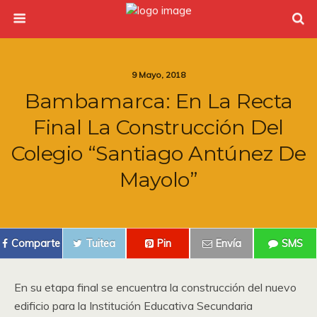
9 Mayo, 2018
Bambamarca: En La Recta
Final La Construcción Del
Colegio “Santiago Antúnez De
Mayolo”
Comparte
Tuitea
Pin
Envía
SMS
En su etapa final se encuentra la construcción del nuevo
edificio para la Institución Educativa Secundaria