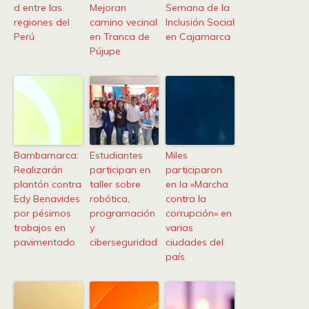
d entre las
Mejoran
Semana de la
regiones del
camino vecinal
Inclusión Social
Perú
en Tranca de
en Cajamarca
Pújupe
Bambamarca:
Estudiantes
Miles
Realizarán
participan en
participaron
plantón contra
taller sobre
en la «Marcha
Edy Benavides
robótica,
contra la
por pésimos
programación
corrupción» en
trabajos en
y
varias
pavimentado
ciberseguridad
ciudades del
país