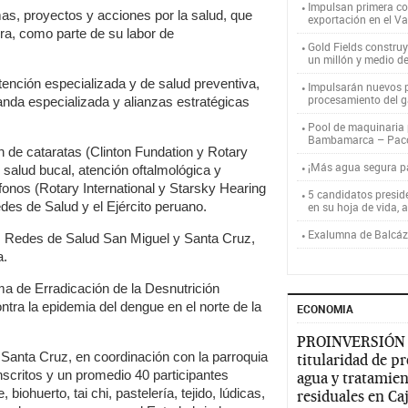
Impulsan primera co
s, proyectos y acciones por la salud, que
exportación en el V
a, como parte de su labor de
Gold Fields constru
un millón y medio d
nción especializada y de salud preventiva,
Impulsarán nuevos p
procesamiento del g
nda especializada y alianzas estratégicas
Pool de maquinaria p
Bambamarca – Pac
n de cataratas (Clinton Fundation y Rotary
¡Más agua segura 
e salud bucal, atención oftalmológica y
fonos (Rotary International y Starsky Hearing
5 candidatos presid
des de Salud y el Ejército peruano.
en su hoja de vida, 
Exalumna de Balcáza
s Redes de Salud San Miguel y Santa Cruz,
a.
ma de Erradicación de la Desnutrición
ontra la epidemia del dengue en el norte de la
ECONOMIA
PROINVERSIÓN
 Santa Cruz, en coordinación con la parroquia
titularidad de p
nscritos y un promedio 40 participantes
agua y tratamien
iohuerto, tai chi, pastelería, tejido, lúdicas,
residuales en C