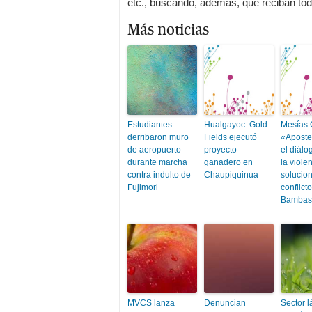
etc., buscando, además, que reciban tod
Más noticias
Estudiantes
Hualgayoc: Gold
Mesías 
derribaron muro
Fields ejecutó
«Aposte
de aeropuerto
proyecto
el diálo
durante marcha
ganadero en
la viole
contra indulto de
Chaupiquinua
solucio
Fujimori
conflict
Bambas
MVCS lanza
Denuncian
Sector l