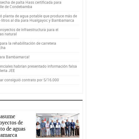
secha de palta Hass certificada para
alle de Condebamba
yó planta de agua potable que produce más de
e litros al día para Hualgayoc y Bambamarca
royectos de infraestructura para el
as natural
ara la rehabilitación de carretera
cha
para Bambamarca!
enciales habrían presentado información falsa
alerta JEE
r consiguió contrato por S/16.000
 asume
royectos de
to de aguas
ajamarca