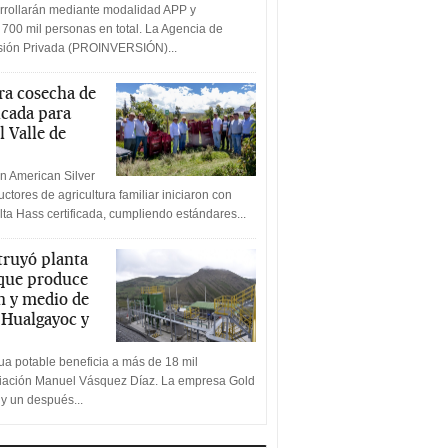
rrollarán mediante modalidad APP y
 700 mil personas en total. La Agencia de
rsión Privada (PROINVERSIÓN)...
a cosecha de
icada para
l Valle de
n American Silver
ctores de agricultura familiar iniciaron con
lta Hass certificada, cumpliendo estándares...
truyó planta
 que produce
n y medio de
a Hualgayoc y
a potable beneficia a más de 18 mil
ciación Manuel Vásquez Díaz. La empresa Gold
 y un después...