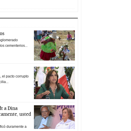
tos
nglomerado
los cementerios...
 el pacto corrupto
ilia...
t a Dina
icamente, usted
ificó duramente a