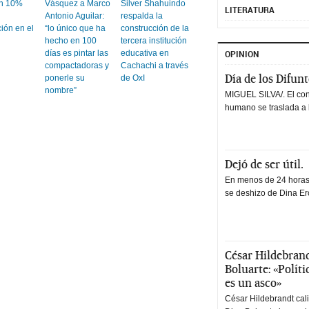
un 10%
Vásquez a Marco
Silver Shahuindo
LITERATURA
Antonio Aguilar:
respalda la
ión en el
“lo único que ha
construcción de la
hecho en 100
tercera institución
días es pintar las
educativa en
OPINION
compactadoras y
Cachachi a través
Día de los Difun
ponerle su
de OxI
nombre”
MIGUEL SILVA/. El co
humano se traslada a 
Dejó de ser útil.
En menos de 24 horas,
se deshizo de Dina Erc
César Hildebrand
Boluarte: «Polít
es un asco»
César Hildebrandt cal