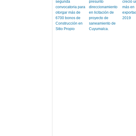
segunda
presunto
creció 
convocatoria para
direccionamiento
más en
otorgar más de
en licitación de
exportac
6700 bonos de
proyecto de
2019
Construcción en
saneamiento de
Sitio Propio
Cuyumalca.