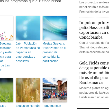
os los programas que el Estado brinda.
Los proyectos se desa
beneficiarán a más de
Promoción de la Inve
Impulsan primer
palta Hass certif
exportación en e
Condebamba
Con el respaldo de Pa
Guevara:
Jaén: Población
Mesías Guevara:
Shahuindo, siete produ
mos por
de Pomahuaca se
“Avanzamos en el
éxito la cosecha de pa
go y evitar
capacita en
proceso de
ncia para
emergencias y
consolidar la
nar
desastres
pacificación
Gold Fields cons
o de Las
de agua potable
»
más de un milló
litros al día par
Bambamarca
Moderna planta de agu
pobladores de la Aso
Fields marcó un antes
ácteo
Exalcalde Hernán
Pan American