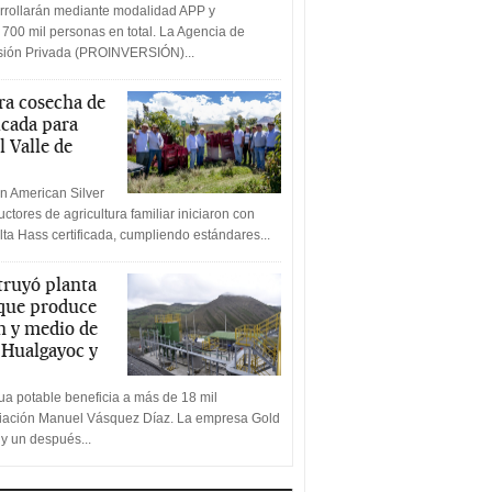
rrollarán mediante modalidad APP y
 700 mil personas en total. La Agencia de
rsión Privada (PROINVERSIÓN)...
a cosecha de
icada para
l Valle de
n American Silver
ctores de agricultura familiar iniciaron con
lta Hass certificada, cumpliendo estándares...
truyó planta
 que produce
n y medio de
a Hualgayoc y
a potable beneficia a más de 18 mil
ciación Manuel Vásquez Díaz. La empresa Gold
 y un después...