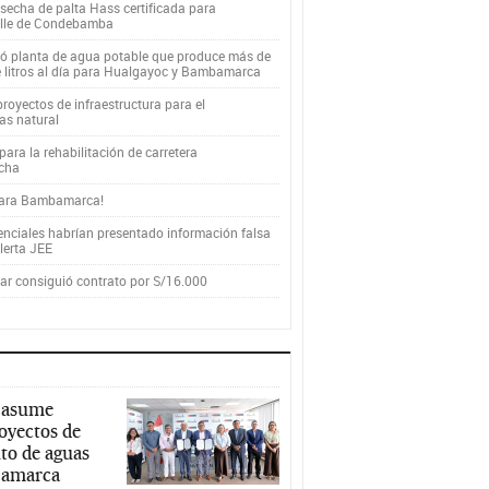
secha de palta Hass certificada para
alle de Condebamba
yó planta de agua potable que produce más de
e litros al día para Hualgayoc y Bambamarca
royectos de infraestructura para el
as natural
ara la rehabilitación de carretera
cha
para Bambamarca!
enciales habrían presentado información falsa
alerta JEE
r consiguió contrato por S/16.000
 asume
royectos de
to de aguas
ajamarca