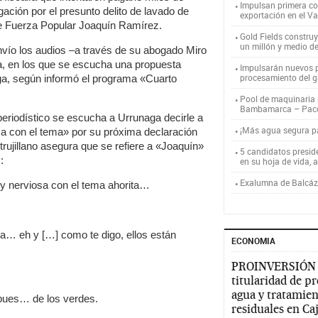
Impulsan primera co
gación por el presunto delito de lavado de
exportación en el V
 de Fuerza Popular Joaquín Ramírez.
Gold Fields constru
un millón y medio d
ío los audios –a través de su abogado Miro
a, en los que se escucha una propuesta
Impulsarán nuevos p
procesamiento del g
ga, según informó el programa «Cuarto
Pool de maquinaria p
Bambamarca – Pac
periodístico se escucha a Urrunaga decirle a
¡Más agua segura 
a con el tema» por su próxima declaración
 trujillano asegura que se refiere a «Joaquín»
5 candidatos presid
:
en su hoja de vida, 
Exalumna de Balcáza
uy nerviosa con el tema ahorita…
a… eh y […] como te digo, ellos están
ECONOMIA
PROINVERSIÓN
titularidad de p
agua y tratamien
 pues… de los verdes.
residuales en C