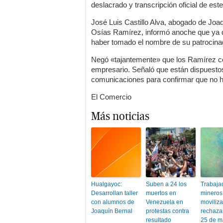
deslacrado y transcripción oficial de este
José Luis Castillo Alva, abogado de Joa
Osías Ramírez, informó anoche que ya de
haber tomado el nombre de su patrocinad
Negó «tajantemente» que los Ramírez co
empresario. Señaló que están dispuestos
comunicaciones para confirmar que no h
El Comercio
Más noticias
Hualgayoc:
Suben a 24 los
Trabaja
Desarrollan taller
muertos en
mineros
con alumnos de
Venezuela en
moviliza
Joaquín Bernal
protestas contra
rechaza
resultado
25 de m