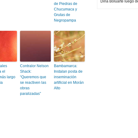
Dina Boluarte luego d
de Piedras de
Chucumaca y
Grutas de
Negropampa
ales
Contralor Nelson
Bambamarca:
a el
Shack:
Instalan posta de
más largo
“Queremos que
inseminación
ia
se reactiven las
artificial en Morán
obras
Alto
paralizadas”