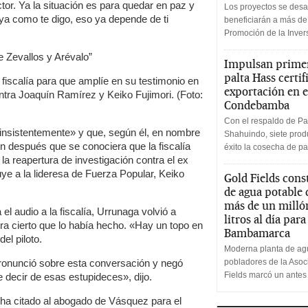
or. Ya la situación es para quedar en paz y
Los proyectos se desa
ya como te digo, eso ya depende de ti
beneficiarán a más de
Promoción de la Inve
 Zevallos y Arévalo”
Impulsan primer
palta Hass certif
 fiscalía para que amplíe en su testimonio en
exportación en e
ontra Joaquín Ramírez y Keiko Fujimori. (Foto:
Condebamba
Con el respaldo de Pa
insistentemente» y que, según él, en nombre
Shahuindo, siete produ
 después que se conociera que la fiscalía
éxito la cosecha de pa
 la reapertura de investigación contra el ex
ye a la lideresa de Fuerza Popular, Keiko
Gold Fields cons
de agua potable
más de un milló
 audio a la fiscalía, Urrunaga volvió a
litros al día par
ra cierto que lo había hecho. «Hay un topo en
Bambamarca
el piloto.
Moderna planta de agu
ronunció sobre esta conversación y negó
pobladores de la Aso
Fields marcó un antes
decir de esas estupideces», dijo.
r ha citado al abogado de Vásquez para el