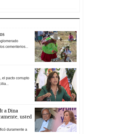
tos
nglomerado
los cementerios...
 el pacto corrupto
ilia...
t a Dina
icamente, usted
ificó duramente a