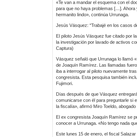
«Te van a mandar el esquema con el doct
para que no haya problemas […]. Ahora 
hermanito lindo», continúa Urrunaga.
Jesús Vásquez: “Trabajé en los casos de
El piloto Jesús Vásquez fue citado por la
la investigación por lavado de activos c
Captura)
Vásquez señaló que Urrunaga lo llamó «
de Joaquín Ramírez. Las llamadas fueron
iba a interrogar al piloto nuevamente tras
congresista. Esta pesquisa también inclu
Fujimori.
Días después de que Vásquez entregará el
comunicarse con él para preguntarle si e
la fiscalía», afirmó Miro Toeldo, abogado d
El ex congresista Joaquín Ramírez se p
conocer a Urrunaga. «No tengo nada que 
Este lunes 15 de enero, el fiscal Salaza