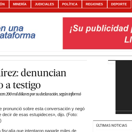
IÓN
MINERÍA
JUDICIALES
POLÍTICA
REGIONES
DEPORTE
írez: denuncian
 a testigo
frecen 200 mil dólares por su declaración, según informó
e pronunció sobre esta conversación y negó
decir de esas estupideces», dijo. (Foto:
)
ÚLTIMAS NOTICIAS
 fiscalía que intentaron pagarle miles de