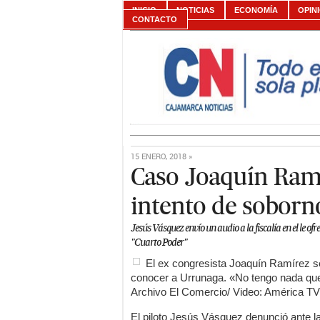
INICIO
NOTICIAS
ECONOMÍA
OPIN
CONTACTO
15 ENERO, 2018 »
Caso Joaquín Ram
intento de soborno
Jesús Vásquez envío un audio a la fiscalía en el le o
"Cuarto Poder"
El ex congresista Joaquín Ramírez s
conocer a Urrunaga. «No tengo nada que 
Archivo El Comercio/ Video: América TV
El piloto Jesús Vásquez denunció ante la