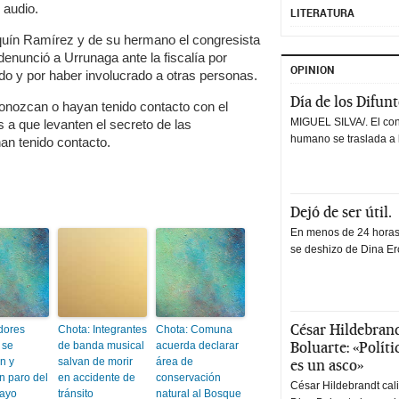
 audio.
LITERATURA
quín Ramírez y de su hermano el congresista
nunció a Urrunaga ante la fiscalía por
OPINION
o y por haber involucrado a otras personas.
Día de los Difun
nozcan o hayan tenido contacto con el
MIGUEL SILVA/. El co
 a que levanten el secreto de las
humano se traslada a 
an tenido contacto.
Dejó de ser útil.
En menos de 24 horas,
se deshizo de Dina Erc
César Hildebrand
dores
Chota: Integrantes
Chota: Comuna
Boluarte: «Polít
 se
de banda musical
acuerda declarar
n y
salvan de morir
área de
es un asco»
n paro del
en accidente de
conservación
César Hildebrandt cal
ayo
tránsito
natural al Bosque