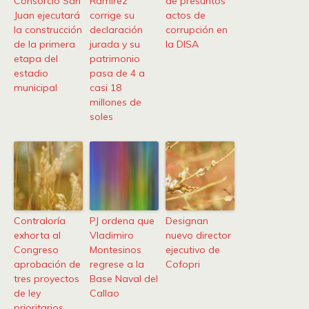
Consorcio San
Ramírez
de presuntos
Juan ejecutará
corrige su
actos de
la construcción
declaración
corrupción en
de la primera
jurada y su
la DISA
etapa del
patrimonio
estadio
pasa de 4 a
municipal
casi 18
millones de
soles
Contraloría
PJ ordena que
Designan
exhorta al
Vladimiro
nuevo director
Congreso
Montesinos
ejecutivo de
aprobación de
regrese a la
Cofopri
tres proyectos
Base Naval del
de ley
Callao
prioritarios