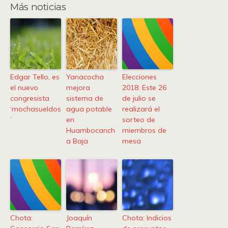
Más noticias
Edgar Tello, es
Yanacocha
Elecciones
el nuevo
mejora
2018: Este 26
congresista
sistema de
de julio se
‘mochasueldos
agua potable
realizará el
’
en
sorteo de
Huambocanch
miembros de
a Baja
mesa
Chota:
Joaquín
Chota: Indicios