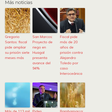
Más noticias
Gregorio
San Marcos:
Fiscal pide
Santos: fiscal
Proyecto de
más de 20
pide ampliar
riego en
años de
su prisión siete
Huagal
prisión contra
meses más
presenta
Alejandro
avance del
Toledo por
94%
caso
Interoceánica
Más de 113 mil
Piden
Bambamarca: