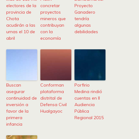
electores de la
concretar
Proyecto
provincia de
proyectos
Ganadero
Chota
mineros que
tendría
acudirán a las
contribuyan
algunas
urnas el 10 de
con la
debilidades
abril
economía
Buscan
Conforman
Porfirio
asegurar
plataforma
Medina rindió
continuidad de
distrital de
cuentas en II
inversión a
Defensa Civil
Audiencia
favor de la
Hualgayoc
Pública
primera
Regional 2015
infancia