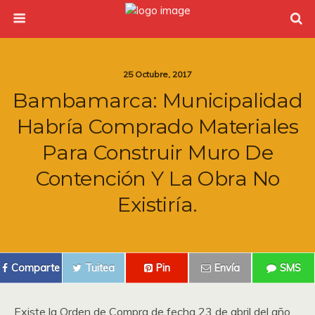
25 Octubre, 2017
Bambamarca: Municipalidad
Habría Comprado Materiales
Para Construir Muro De
Contención Y La Obra No
Existiría.
Comparte
Tuitea
Pin
Envía
SMS
Existe la Orden de Compra de fecha 23 de abril del año