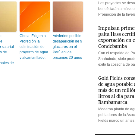
Los proyectos se desa
beneficiarán a más de
Promoción de la Inve
Impulsan primer
palta Hass certif
o
Chota: Exigen a
Advierten posible
exportación en e
ce
Proregión la
desaparición de 9
Condebamba
 salarial
culminación de
glaciares en el
s de
proyecto de agua
Perú en los
Con el respaldo de Pa
y alcantarillado.
próximos 20 años
Shahuindo, siete produ
onales de
éxito la cosecha de pa
Gold Fields cons
de agua potable
más de un milló
litros al día par
Bambamarca
Moderna planta de agu
pobladores de la Aso
Fields marcó un antes