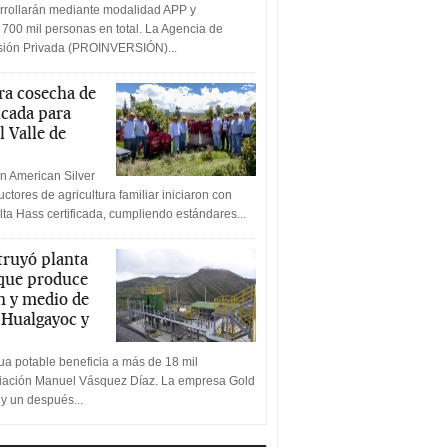
rrollarán mediante modalidad APP y
 700 mil personas en total. La Agencia de
rsión Privada (PROINVERSIÓN)...
a cosecha de
icada para
l Valle de
n American Silver
ctores de agricultura familiar iniciaron con
lta Hass certificada, cumpliendo estándares...
truyó planta
 que produce
n y medio de
a Hualgayoc y
a potable beneficia a más de 18 mil
ciación Manuel Vásquez Díaz. La empresa Gold
 y un después...