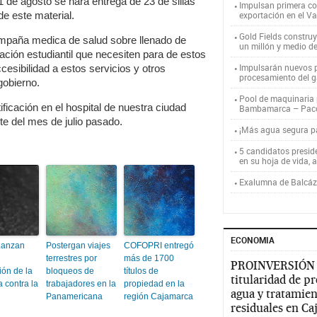
 de agosto se hará entrega de 23 de sillas
Impulsan primera co
e este material.
exportación en el V
Gold Fields constru
mpaña medica de salud sobre llenado de
un millón y medio d
lación estudiantil que necesiten para de estos
Impulsarán nuevos p
sibilidad a estos servicios y otros
procesamiento del g
gobierno.
Pool de maquinaria p
ficación en el hospital de nuestra ciudad
Bambamarca – Pac
e del mes de julio pasado.
¡Más agua segura 
5 candidatos presid
en su hoja de vida, 
Exalumna de Balcáza
ECONOMIA
Lanzan
Postergan viajes
COFOPRI entregó
terrestres por
más de 1700
PROINVERSIÓN
ión de la
bloqueos de
títulos de
titularidad de p
a contra la
trabajadores en la
propiedad en la
agua y tratamien
Panamericana
región Cajamarca
residuales en C