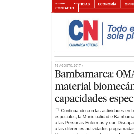
INICIO
NOTICIAS
ECONOMÍA
OPIN
CONTACTO
16 AGOSTO, 2017 »
Bambamarca: OMA
material biomecán
capacidades espec
Continuando con las actividades en 
especiales, la Municipalidad e Bambamar
a las Personas Enfermas y con Discap
a las diferentes actividades programada