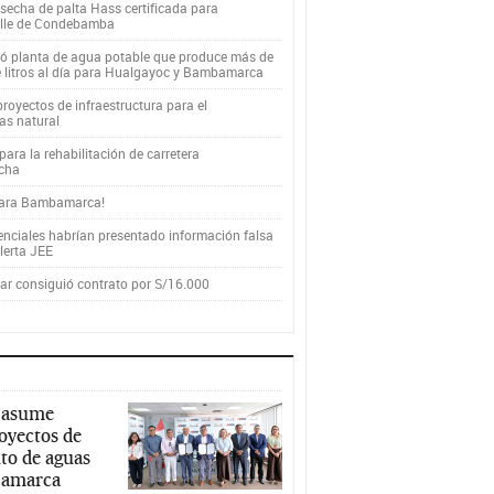
secha de palta Hass certificada para
alle de Condebamba
yó planta de agua potable que produce más de
e litros al día para Hualgayoc y Bambamarca
royectos de infraestructura para el
as natural
ara la rehabilitación de carretera
cha
para Bambamarca!
enciales habrían presentado información falsa
alerta JEE
r consiguió contrato por S/16.000
 asume
royectos de
to de aguas
ajamarca