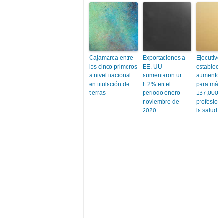
Cajamarca entre
Exportaciones a
Ejecutiv
los cinco primeros
EE. UU.
estable
a nivel nacional
aumentaron un
aumento
en titulación de
8.2% en el
para má
tierras
periodo enero-
137,000
noviembre de
profesi
2020
la salud