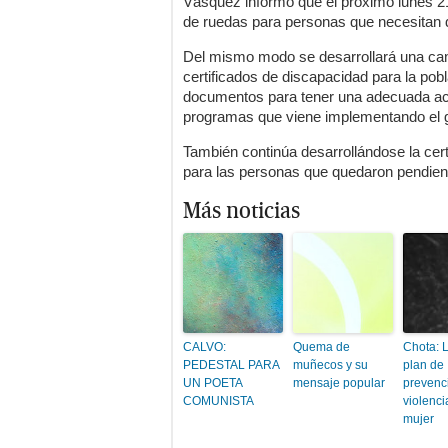
Vásquez informó que el próximo lunes 21
de ruedas para personas que necesitan d
Del mismo modo se desarrollará una ca
certificados de discapacidad para la pob
documentos para tener una adecuada acce
programas que viene implementando el 
También continúa desarrollándose la certi
para las personas que quedaron pendient
Más noticias
CALVO:
Quema de
Chota: 
PEDESTAL PARA
muñecos y su
plan de
UN POETA
mensaje popular
prevenc
COMUNISTA
violenci
mujer