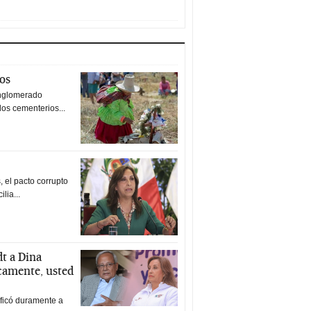
tos
nglomerado
los cementerios...
 el pacto corrupto
ilia...
t a Dina
icamente, usted
ificó duramente a