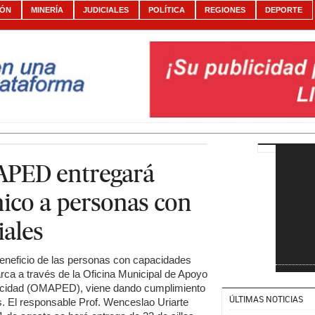
IÓN
MINERÍA
JUDICIALES
POLÍTICA
REGIONES
DEPORTE
PED entregará
ico a personas con
iales
beneficio de las personas con capacidades
ca a través de la Oficina Municipal de Apoyo
acidad (OMAPED), viene dando cumplimiento
ÚLTIMAS NOTICIAS
s. El responsable Prof. Wenceslao Uriarte