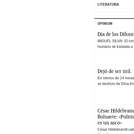
LITERATURA
OPINION
Día de los Difun
MIGUEL SILVA/. El co
humano se traslada a 
Dejó de ser útil.
En menos de 24 horas,
se deshizo de Dina Erc
César Hildebrand
Boluarte: «Polít
es un asco»
César Hildebrandt cal