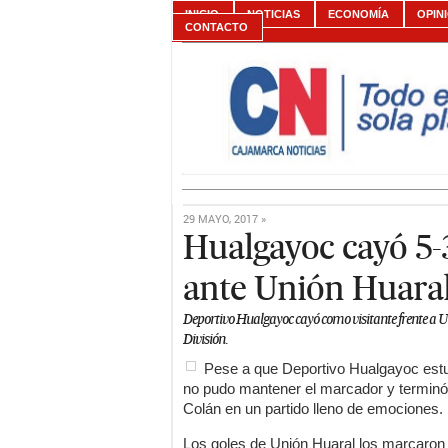
INICIO
NOTICIAS
ECONOMÍA
OPIN
CONTACTO
29 MAYO, 2017 »
Hualgayoc cayó 5-
ante Unión Huara
Deportivo Hualgayoc cayó como visitante frente a U
División.
Pese a que Deportivo Hualgayoc estu
no pudo mantener el marcador y terminó 
Colán en un partido lleno de emociones.
Los goles de Unión Huaral los marcaron 