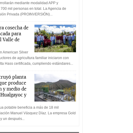
rrollarán mediante modalidad APP y
 700 mil personas en total. La Agencia de
rsión Privada (PROINVERSIÓN)...
a cosecha de
icada para
l Valle de
n American Silver
ctores de agricultura familiar iniciaron con
lta Hass certificada, cumpliendo estándares...
truyó planta
 que produce
n y medio de
a Hualgayoc y
a potable beneficia a más de 18 mil
ciación Manuel Vásquez Díaz. La empresa Gold
 y un después...