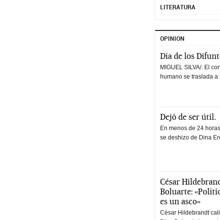
LITERATURA
OPINION
Día de los Difun
MIGUEL SILVA/. El co
humano se traslada a 
Dejó de ser útil.
En menos de 24 horas,
se deshizo de Dina Erc
César Hildebrand
Boluarte: «Polít
es un asco»
César Hildebrandt cal