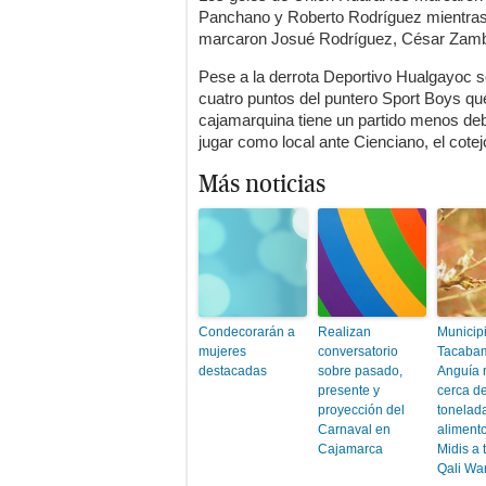
Panchano y Roberto Rodríguez mientras 
marcaron Josué Rodríguez, César Zamb
Pese a la derrota Deportivo Hualgayoc se
cuatro puntos del puntero Sport Boys qu
cajamarquina tiene un partido menos deb
jugar como local ante Cienciano, el cotej
Más noticias
Condecorarán a
Realizan
Municip
mujeres
conversatorio
Tacaba
destacadas
sobre pasado,
Anguía 
presente y
cerca d
proyección del
tonelad
Carnaval en
alimento
Cajamarca
Midis a 
Qali Wa