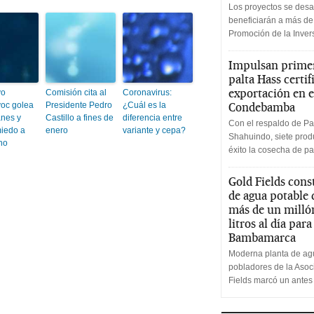
Los proyectos se desa
beneficiarán a más de
Promoción de la Inve
Impulsan primer
palta Hass certif
exportación en e
vo
Comisión cita al
Coronavirus:
oc golea
Presidente Pedro
¿Cuál es la
Condebamba
nes y
Castillo a fines de
diferencia entre
Con el respaldo de Pa
iedo a
enero
variante y cepa?
Shahuindo, siete produ
no
éxito la cosecha de pa
Gold Fields cons
de agua potable
más de un milló
litros al día par
Bambamarca
Moderna planta de agu
pobladores de la Aso
Fields marcó un antes