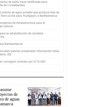
secha de palta Hass certificada para
alle de Condebamba
yó planta de agua potable que produce más de
e litros al día para Hualgayoc y Bambamarca
royectos de infraestructura para el
as natural
ara la rehabilitación de carretera
cha
para Bambamarca!
enciales habrían presentado información falsa
alerta JEE
r consiguió contrato por S/16.000
 asume
royectos de
to de aguas
ajamarca