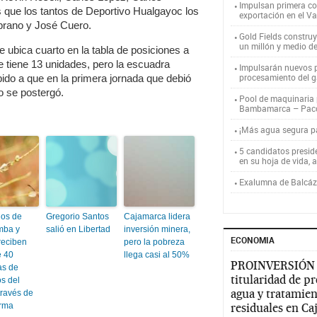
Impulsan primera co
que los tantos de Deportivo Hualgayoc los
exportación en el V
rano y José Cuero.
Gold Fields constru
un millón y medio d
 ubica cuarto en la tabla de posiciones a
e tiene 13 unidades, pero la escuadra
Impulsarán nuevos p
procesamiento del g
ido a que en la primera jornada que debió
o se postergó.
Pool de maquinaria p
Bambamarca – Pac
¡Más agua segura 
5 candidatos presid
en su hoja de vida, 
Exalumna de Balcáza
ios de
Gregorio Santos
Cajamarca lidera
mba y
salió en Libertad
inversión minera,
ECONOMIA
reciben
pero la pobreza
e 40
llega casi al 50%
PROINVERSIÓN
as de
titularidad de p
s del
agua y tratamien
través de
rma
residuales en C