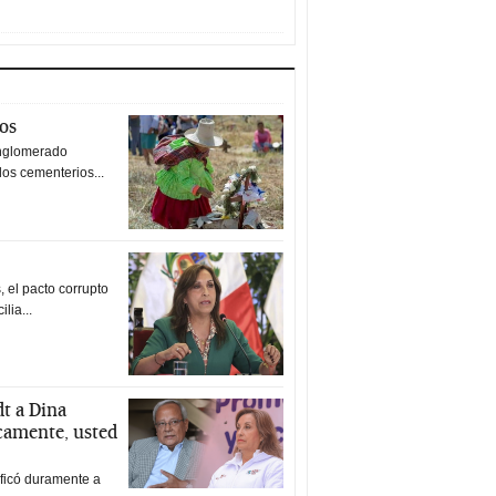
tos
nglomerado
los cementerios...
 el pacto corrupto
ilia...
t a Dina
icamente, usted
ificó duramente a