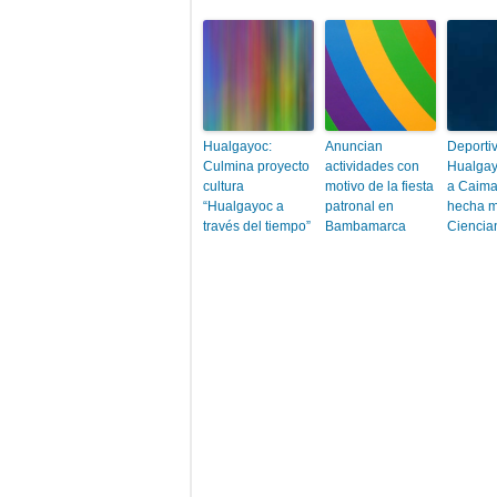
Hualgayoc:
Anuncian
Deporti
Culmina proyecto
actividades con
Hualgay
cultura
motivo de la fiesta
a Caima
“Hualgayoc a
patronal en
hecha m
través del tiempo”
Bambamarca
Ciencia