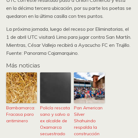
UTC con este resultado pasó a Unión Comercio y está
en la décima tercera ubicación, por su parte los poetas se
quedaron en la última casilla con tres puntos.
La próxima jornada, luego del receso por Eliminatorias, el
1 de abril UTC visitará Lima para jugar contra San Martín.
Mientras, César Vallejo recibirá a Ayacucho FC en Trujillo.
Fuente: Panorama Cajamarquino.
Más noticias
Bambamarca:
Policía rescata
Pan American
Fracasa paro
sano y salvo a
Silver
antiminero
ex alcalde de
Shahuindo
Oxamarca
respalda la
secuestrado
construcción