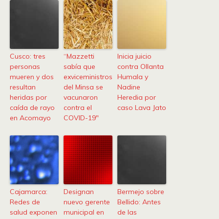
Cusco: tres
“Mazzetti
Inicia juicio
personas
sabía que
contra Ollanta
mueren y dos
exviceministros
Humala y
resultan
del Minsa se
Nadine
heridas por
vacunaron
Heredia por
caída de rayo
contra el
caso Lava Jato
en Acomayo
COVID-19″
Cajamarca:
Designan
Bermejo sobre
Redes de
nuevo gerente
Bellido: Antes
salud exponen
municipal en
de las