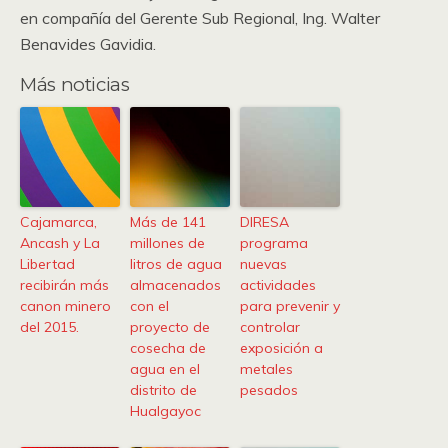
en compañía del Gerente Sub Regional, Ing. Walter
Benavides Gavidia.
Más noticias
Cajamarca,
Más de 141
DIRESA
Ancash y La
millones de
programa
Libertad
litros de agua
nuevas
recibirán más
almacenados
actividades
canon minero
con el
para prevenir y
del 2015.
proyecto de
controlar
cosecha de
exposición a
agua en el
metales
distrito de
pesados
Hualgayoc