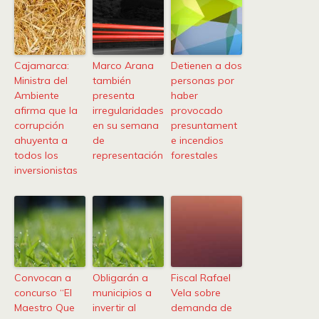
Cajamarca:
Marco Arana
Detienen a dos
Ministra del
también
personas por
Ambiente
presenta
haber
afirma que la
irregularidades
provocado
corrupción
en su semana
presuntament
ahuyenta a
de
e incendios
todos los
representación
forestales
inversionistas
Convocan a
Obligarán a
Fiscal Rafael
concurso “El
municipios a
Vela sobre
Maestro Que
invertir al
demanda de