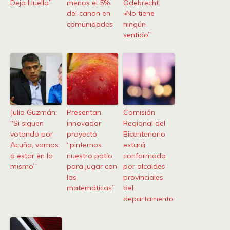
Deja Huella”
menos el 5%
Odebrecht:
del canon en
«No tiene
comunidades
ningún
sentido”
Julio Guzmán:
Presentan
Comisión
“Si siguen
innovador
Regional del
votando por
proyecto
Bicentenario
Acuña, vamos
“pintemos
estará
a estar en lo
nuestro patio
conformada
mismo”
para jugar con
por alcaldes
las
provinciales
matemáticas”
del
departamento