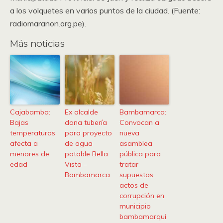
a los volquetes en varios puntos de la ciudad. (Fuente:
radiomaranon.org.pe).
Más noticias
Cajabamba:
Ex alcalde
Bambamarca:
Bajas
dona tubería
Convocan a
temperaturas
para proyecto
nueva
afecta a
de agua
asamblea
menores de
potable Bella
pública para
edad
Vista –
tratar
Bambamarca
supuestos
actos de
corrupción en
municipio
bambamarqui