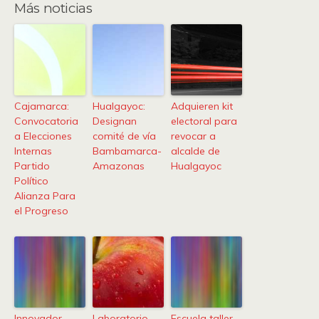
Más noticias
Cajamarca:
Hualgayoc:
Adquieren kit
Convocatoria
Designan
electoral para
a Elecciones
comité de vía
revocar a
Internas
Bambamarca-
alcalde de
Partido
Amazonas
Hualgayoc
Político
Alianza Para
el Progreso
Innovador
Laboratorio
Escuela taller