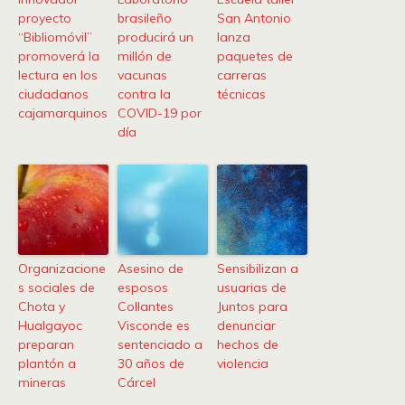
proyecto
brasileño
San Antonio
“Bibliomóvil”
producirá un
lanza
promoverá la
millón de
paquetes de
lectura en los
vacunas
carreras
ciudadanos
contra la
técnicas
cajamarquinos
COVID-19 por
día
Organizacione
Asesino de
Sensibilizan a
s sociales de
esposos
usuarias de
Chota y
Collantes
Juntos para
Hualgayoc
Visconde es
denunciar
preparan
sentenciado a
hechos de
plantón a
30 años de
violencia
mineras
Cárcel