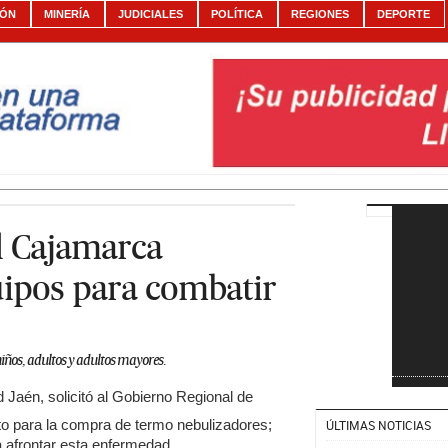
IÓN
MINERÍA
JUDICIALES
POLÍTICA
REGIONES
DEPORTE
l Cajamarca
uipos para combatir
iños, adultos y adultos mayores.
 Jaén, solicitó al Gobierno Regional de
o para la compra de termo nebulizadores;
ÚLTIMAS NOTICIAS
 afrontar esta enfermedad.