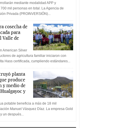
rrollarán mediante modalidad APP y
 700 mil personas en total. La Agencia de
rsión Privada (PROINVERSIÓN)...
a cosecha de
icada para
l Valle de
n American Silver
ctores de agricultura familiar iniciaron con
lta Hass certificada, cumpliendo estándares...
truyó planta
 que produce
n y medio de
a Hualgayoc y
a potable beneficia a más de 18 mil
ciación Manuel Vásquez Díaz. La empresa Gold
 y un después...