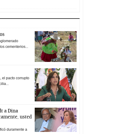
tos
nglomerado
los cementerios...
 el pacto corrupto
ilia...
t a Dina
icamente, usted
ificó duramente a