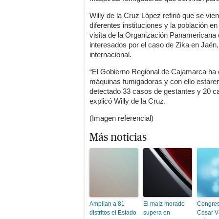
Willy de la Cruz López refirió que se vien
diferentes instituciones y la población en
visita de la Organización Panamericana 
interesados por el caso de Zika en Jaén
internacional.
“El Gobierno Regional de Cajamarca ha 
máquinas fumigadoras y con ello estar
detectado 33 casos de gestantes y 20 ca
explicó Willy de la Cruz.
(Imagen referencial)
Más noticias
Amplían a 81
El maíz morado
Congres
distritos el Estado
supera en
César V