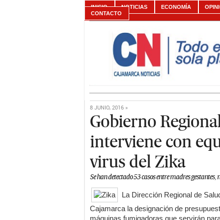
INICIO
NOTICIAS
ECONOMÍA
OPIN
CONTACTO
8 JUNIO, 2016 »
Gobierno Regiona
interviene con eq
virus del Zika
Se han detectado 53 casos entre madres gestantes, n
La Dirección Regional de Salud
Cajamarca la designación de presupuest
máquinas fumigadoras que servirán para