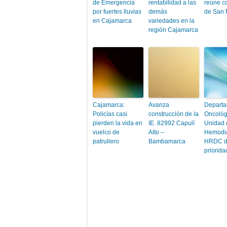
de Emergencia
rentabilidad a las
reúne c
por fuertes lluvias
demás
de San 
en Cajamarca
variedades en la
región Cajamarca
Cajamarca:
Avanza
Depart
Policías casi
construcción de la
Oncológ
pierden la vida en
IE. 82992 Capulí
Unidad 
vuelco de
Alto –
Hemodiá
patrullero
Bambamarca
HRDC d
priorida