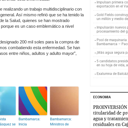
Impulsan primera co
exportación en el V
e realizando un trabajo multidisciplinario con
 general. Así mismo refirió que se ha tenido la
Gold Fields constru
un millón y medio d
de la Salud, quienes se han mostrado
, porque es un caso emblemático a nivel
Impulsarán nuevos p
procesamiento del g
Pool de maquinaria p
designado 200 mil soles para la compra de
Bambamarca – Pac
emos combatiendo esta enfermedad. Se han
¡Más agua segura 
sos entre niños, adultos y adulto mayor”,
5 candidatos presid
en su hoja de vida, 
Exalumna de Balcáza
ECONOMIA
PROINVERSIÓN
titularidad de p
agua y tratamien
ista
Bambamarca:
Bambamarca:
residuales en C
ásquez se
Inicia
Ministros de