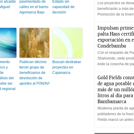
on alcalde
pavimentado de
Estado sin
Los proyectos se desa
Miguel
calles en el barrio
capacidad de
beneficiarán a más de
Agomarca Bajo
decisión
Promoción de la Inve
Impulsan primer
palta Hass certif
exportación en e
Condebamba
Con el respaldo de Pa
Shahuindo, siete produ
amento
Publican décimo
Buscan destrabar
éxito la cosecha de pa
ico y
tercer grupo de
proyectos en
de
beneficiarios de
Cajamarca
Gold Fields cons
lisis del
devolución de
de agua potable
ebe ser
aportes al FONAVI
más de un milló
d regional
litros al día par
Bambamarca
Moderna planta de agu
pobladores de la Aso
Fields marcó un antes