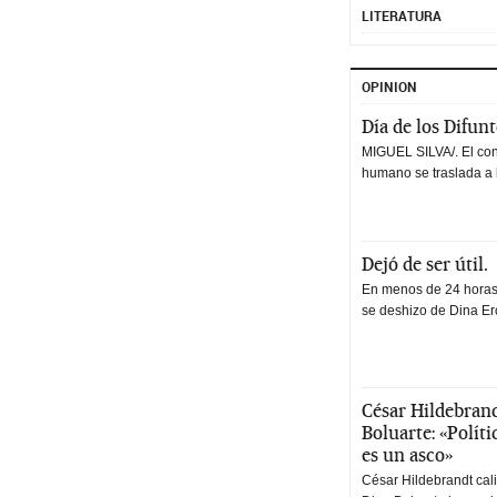
LITERATURA
OPINION
Día de los Difun
MIGUEL SILVA/. El co
humano se traslada a 
Dejó de ser útil.
En menos de 24 horas,
se deshizo de Dina Erc
César Hildebrand
Boluarte: «Polít
es un asco»
César Hildebrandt cal