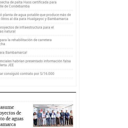
secha de palta Hass certificada para
alle de Condebamba
yó planta de agua potable que produce más de
e litros al día para Hualgayoc y Bambamarca
royectos de infraestructura para el
as natural
ara la rehabilitación de carretera
cha
para Bambamarca!
enciales habrían presentado información falsa
alerta JEE
r consiguió contrato por S/16.000
 asume
royectos de
to de aguas
ajamarca