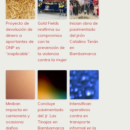
Proyecto de
Gold Fields
Inician obra de
devolución de
reafirma su
pavimentado
dinero a
compromiso
del jirón
aportantes de
con la
Catalino Terán
ONP es
prevención de
en
“inaplicable”.
la violencia
Bambamarca
contra la mujer
Miniban
Concluye
Intensifican
impacta en
pavimentado
operativos
camioneta y
del Jr. Las
contra en
ocasiona
Tinajas en
transporte
daños
Bambamarca
informal en la