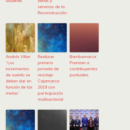
usuarias
obras y
servicios de la
Reconstrucción
Andrés Villar:
Realizan
Bambamarca:
“Los
primera
Premian a
incrementos
jornada de
contribuyentes
de sueldo se
reciclaje
puntuales
deben dar en
Cajamarca
función de las
2019 con
metas”
participación
multisectorial