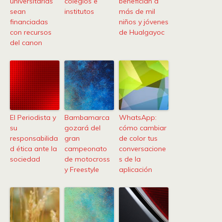
universitarias
colegios e
benefician a
sean
institutos
más de mil
financiadas
niños y jóvenes
con recursos
de Hualgayoc
del canon
El Periodista y
Bambamarca
WhatsApp:
su
gozará del
cómo cambiar
responsabilida
gran
de color tus
d ética ante la
campeonato
conversacione
sociedad
de motocross
s de la
y Freestyle
aplicación