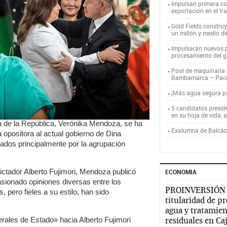
Impulsan primera co
exportación en el V
Gold Fields constru
un millón y medio d
Impulsarán nuevos p
procesamiento del g
Pool de maquinaria p
Bambamarca – Pac
¡Más agua segura 
5 candidatos presid
en su hoja de vida, 
a de la República, Verónika Mendoza, se ha
Exalumna de Balcáza
 opositora al actual gobierno de Dina
erados principalmente por la agrupación
xdictador Alberto Fujimori, Mendoza publicó
ECONOMIA
sionado opiniones diversas entre los
PROINVERSIÓN
, pero fieles a su estilo, han sido
titularidad de p
agua y tratamien
ales de Estado» hacia Alberto Fujimori
residuales en C