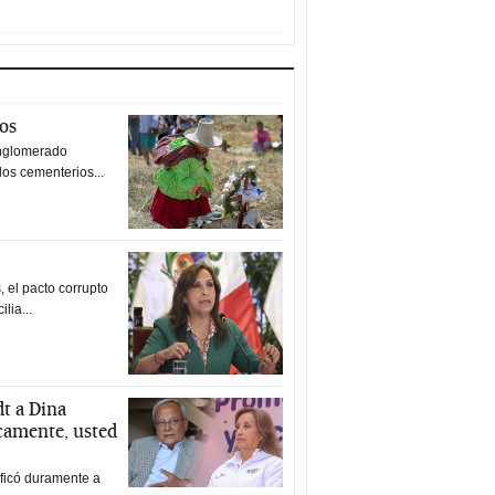
tos
nglomerado
los cementerios...
 el pacto corrupto
ilia...
t a Dina
icamente, usted
ificó duramente a