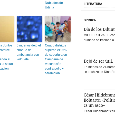
Nublados de
LITERATURA
Udima
OPINION
Día de los Difun
MIGUEL SILVA/. El co
humano se traslada a 
a Juntos
5 muertos dejó el
Cuatro distritos
catorce
choque de
superan el 95%
ambulancia con
de cobertura en
endo el
volquete
Campaña de
Dejó de ser útil.
 la salud
Vacunación
En menos de 24 horas,
ucación
contra polio y
se deshizo de Dina Erc
sarampión
César Hildebrand
Boluarte: «Polít
es un asco»
César Hildebrandt cal