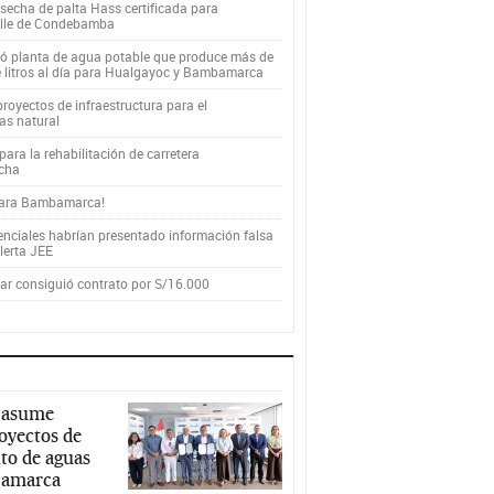
secha de palta Hass certificada para
alle de Condebamba
yó planta de agua potable que produce más de
e litros al día para Hualgayoc y Bambamarca
royectos de infraestructura para el
as natural
ara la rehabilitación de carretera
cha
para Bambamarca!
enciales habrían presentado información falsa
alerta JEE
r consiguió contrato por S/16.000
 asume
royectos de
to de aguas
ajamarca