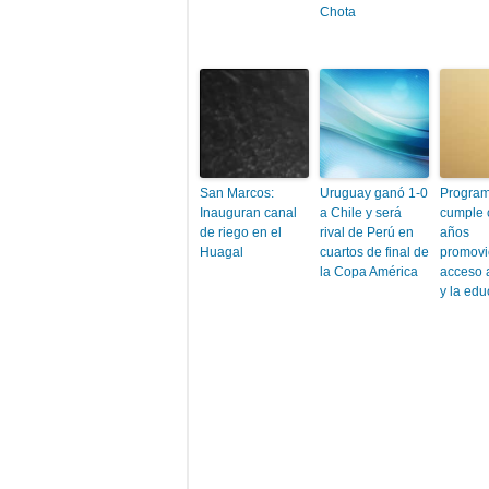
Chota
San Marcos:
Uruguay ganó 1-0
Program
Inauguran canal
a Chile y será
cumple 
de riego en el
rival de Perú en
años
Huagal
cuartos de final de
promovi
la Copa América
acceso a
y la ed