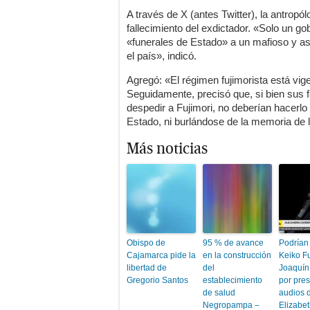
A través de X (antes Twitter), la antropó
fallecimiento del exdictador. «Solo un g
«funerales de Estado» a un mafioso y a
el país», indicó.
Agregó: «El régimen fujimorista está vige
Seguidamente, precisó que, si bien sus f
despedir a Fujimori, no deberían hacerl
Estado, ni burlándose de la memoria de l
Más noticias
Obispo de
95 % de avance
Podrían 
Cajamarca pide la
en la construcción
Keiko Fu
libertad de
del
Joaquín
Gregorio Santos
establecimiento
por pre
de salud
audios 
Negropampa –
Elizabet