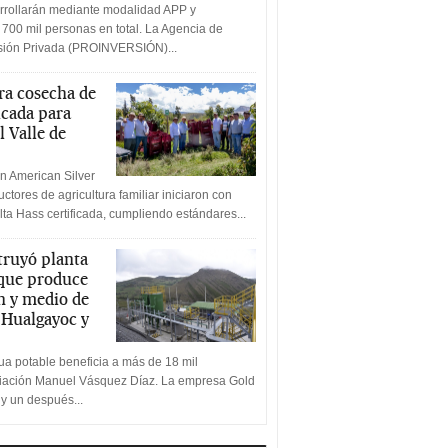
rrollarán mediante modalidad APP y
 700 mil personas en total. La Agencia de
rsión Privada (PROINVERSIÓN)...
a cosecha de
icada para
l Valle de
n American Silver
ctores de agricultura familiar iniciaron con
lta Hass certificada, cumpliendo estándares...
truyó planta
 que produce
n y medio de
a Hualgayoc y
a potable beneficia a más de 18 mil
ciación Manuel Vásquez Díaz. La empresa Gold
 y un después...