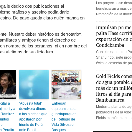
Los proyectos se desa
loga le dedicó dos publicaciones al
beneficiarán a más de
obierno mafioso y asesino podía darle
Promoción de la Inve
sesino. De paso queda claro quién manda en
Impulsan primer
palta Hass certif
nte. Nuestro deber histórico es derrotarlo».
exportación en e
amiliares y amigos tienen el derecho de
Condebamba
o en nombre de los peruanos, ni en nombre del
as víctimas de su dictadura.
Con el respaldo de Pa
Shahuindo, siete produ
éxito la cosecha de pa
Gold Fields cons
de agua potable
más de un milló
litros al día par
Bambamarca
citar a
‘Apuesta total’
Entregan
Moderna planta de agu
jimori y a
devolverá dinero
equipamiento a
pobladores de la Aso
 Ramírez
a los hinchas que
guardaparques
Fields marcó un antes
suntos
apostaron por
del Refugio de
de
triunfo de Perú
Vida Silvestre
h Peralta
ante Brasil
Bosques