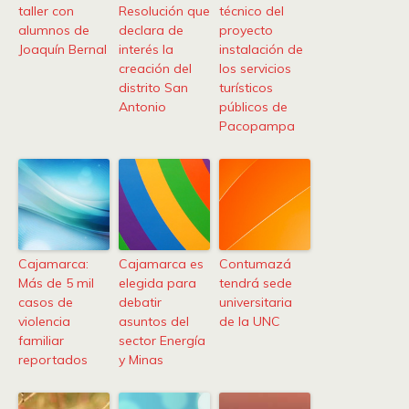
taller con
Resolución que
técnico del
alumnos de
declara de
proyecto
Joaquín Bernal
interés la
instalación de
creación del
los servicios
distrito San
turísticos
Antonio
públicos de
Pacopampa
Cajamarca:
Cajamarca es
Contumazá
Más de 5 mil
elegida para
tendrá sede
casos de
debatir
universitaria
violencia
asuntos del
de la UNC
familiar
sector Energía
reportados
y Minas