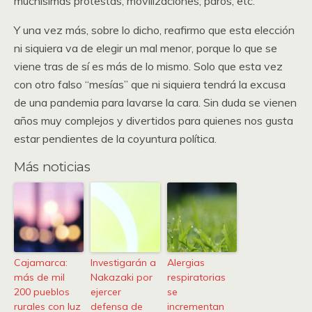
muchísimas protestas, movilizaciones, paros, etc.
Y una vez más, sobre lo dicho, reafirmo que esta elección
ni siquiera va de elegir un mal menor, porque lo que se
viene tras de sí es más de lo mismo. Solo que esta vez
con otro falso “mesías” que ni siquiera tendrá la excusa
de una pandemia para lavarse la cara. Sin duda se vienen
años muy complejos y divertidos para quienes nos gusta
estar pendientes de la coyuntura política.
Más noticias
Cajamarca:
Investigarán a
Alergias
más de mil
Nakazaki por
respiratorias
200 pueblos
ejercer
se
rurales con luz
defensa de
incrementan