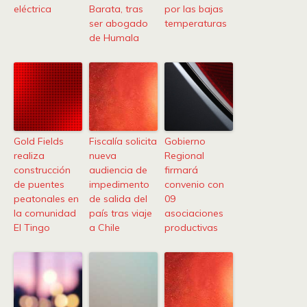
eléctrica
Barata, tras
por las bajas
ser abogado
temperaturas
de Humala
Gold Fields
Fiscalía solicita
Gobierno
realiza
nueva
Regional
construcción
audiencia de
firmará
de puentes
impedimento
convenio con
peatonales en
de salida del
09
la comunidad
país tras viaje
asociaciones
El Tingo
a Chile
productivas