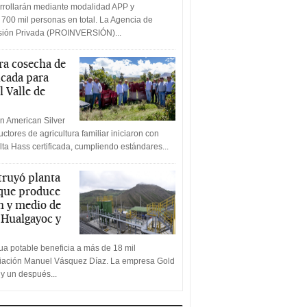
rrollarán mediante modalidad APP y
 700 mil personas en total. La Agencia de
rsión Privada (PROINVERSIÓN)...
a cosecha de
icada para
l Valle de
n American Silver
ctores de agricultura familiar iniciaron con
lta Hass certificada, cumpliendo estándares...
truyó planta
 que produce
n y medio de
a Hualgayoc y
a potable beneficia a más de 18 mil
ciación Manuel Vásquez Díaz. La empresa Gold
 y un después...