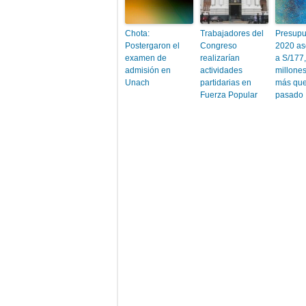
Chota:
Trabajadores del
Presupu
Postergaron el
Congreso
2020 as
examen de
realizarían
a S/177
admisión en
actividades
millone
Unach
partidarias en
más que
Fuerza Popular
pasado