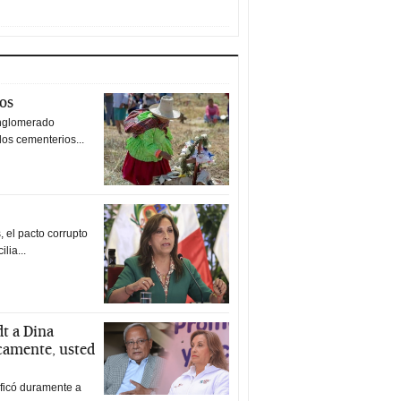
tos
nglomerado
los cementerios...
 el pacto corrupto
ilia...
t a Dina
icamente, usted
ificó duramente a