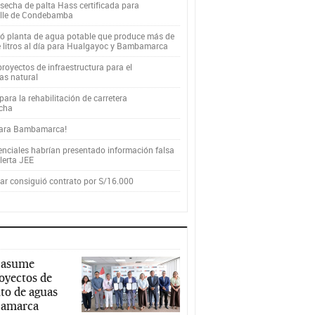
secha de palta Hass certificada para
alle de Condebamba
yó planta de agua potable que produce más de
e litros al día para Hualgayoc y Bambamarca
royectos de infraestructura para el
as natural
ara la rehabilitación de carretera
cha
para Bambamarca!
enciales habrían presentado información falsa
alerta JEE
r consiguió contrato por S/16.000
 asume
royectos de
to de aguas
ajamarca