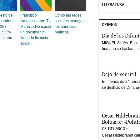
LITERATURA
esto de
Francisco
Cómo las redes
cendería
Ísmodes sobre Tía
sociales manejan
OPINION
,367
María : «No existe
los anuncios
s, 5.5%
un documento
políticos
Día de los Difun
 el año
llamado licencia
MIGUEL SILVA/. El co
social»
humano se traslada a 
Dejó de ser útil.
En menos de 24 horas,
se deshizo de Dina Erc
César Hildebrand
Boluarte: «Polít
es un asco»
César Hildebrandt cal