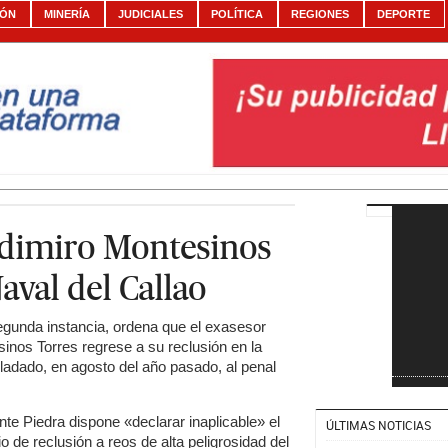
IÓN
MINERÍA
JUDICIALES
POLÍTICA
REGIONES
DEPORTE
adimiro Montesinos
aval del Callao
 segunda instancia, ordena que el exasesor
sinos Torres regrese a su reclusión en la
ladado, en agosto del año pasado, al penal
nte Piedra dispone «declarar inaplicable» el
ÚLTIMAS NOTICIAS
de reclusión a reos de alta peligrosidad del