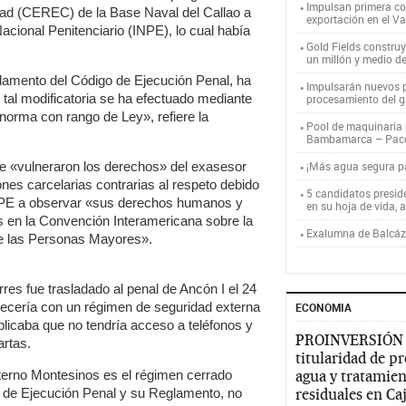
Impulsan primera co
ad (CEREC) de la Base Naval del Callao a
exportación en el V
Nacional Penitenciario (INPE), lo cual había
Gold Fields constru
un millón y medio d
glamento del Código de Ejecución Penal, ha
Impulsarán nuevos p
e tal modificatoria se ha efectuado mediante
procesamiento del g
orma con rango de Ley», refiere la
Pool de maquinaria p
Bambamarca – Pac
se «vulneraron los derechos» del exasesor
¡Más agua segura 
ones carcelarias contrarias al respeto debido
5 candidatos presid
 INPE a observar «sus derechos humanos y
en su hoja de vida, 
s en la Convención Interamericana sobre la
Exalumna de Balcáza
e las Personas Mayores».
es fue trasladado al penal de Ancón I el 24
ecería con un régimen de seguridad externa
ECONOMIA
mplicaba que no tendría acceso a teléfonos y
PROINVERSIÓN
artas.
titularidad de p
nterno Montesinos es el régimen cerrado
agua y tratamien
o de Ejecución Penal y su Reglamento, no
residuales en C