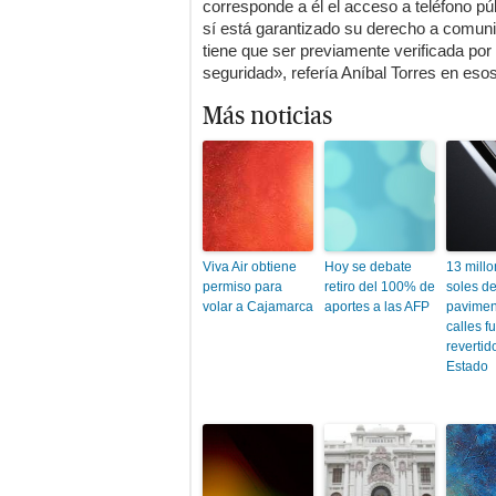
corresponde a él el acceso a teléfono pú
sí está garantizado su derecho a comuni
tiene que ser previamente verificada por
seguridad», refería Aníbal Torres en esos
Más noticias
Viva Air obtiene
Hoy se debate
13 mill
permiso para
retiro del 100% de
soles de
volar a Cajamarca
aportes a las AFP
pavimen
calles f
revertid
Estado