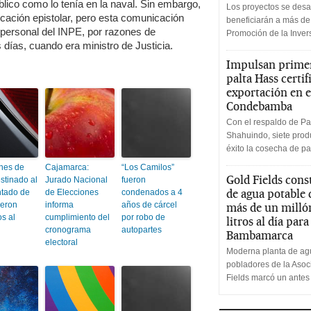
blico como lo tenía en la naval. Sin embargo,
Los proyectos se desa
cación epistolar, pero esta comunicación
beneficiarán a más de
 personal del INPE, por razones de
Promoción de la Inve
 días, cuando era ministro de Justicia.
Impulsan primer
palta Hass certif
exportación en e
Condebamba
Con el respaldo de Pa
Shahuindo, siete produ
éxito la cosecha de pa
ones de
Cajamarca:
“Los Camilos”
Gold Fields cons
stinado al
Jurado Nacional
fueron
de agua potable
tado de
de Elecciones
condenados a 4
ueron
informa
años de cárcel
más de un milló
os al
cumplimiento del
por robo de
litros al día par
cronograma
autopartes
Bambamarca
electoral
Moderna planta de agu
pobladores de la Aso
Fields marcó un antes