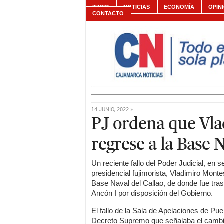
INICIO
NOTICIAS
ECONOMÍA
OPIN
CONTACTO
14 JUNIO, 2022 »
PJ ordena que Vl
regrese a la Base N
Un reciente fallo del Poder Judicial, en
presidencial fujimorista, Vladimiro Monte
Base Naval del Callao, de donde fue tras
Ancón I por disposición del Gobierno.
El fallo de la Sala de Apelaciones de Pue
Decreto Supremo que señalaba el cambio 