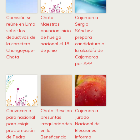
Comisión se
Chota:
Cajamarca:
reúne en Lima
Maestros
Sergio
sobre los
anuncian inicio
Sánchez
deductivos de
de huelga
prepara
la carretera
nacional el 18
candidatura a
Chongoyape-
de junio
la alcaldía de
Chota
Cajamarca
por APP.
Convocan a
Chota: Revelan
Cajamarca:
paro nacional
presuntas
Jurado
para exigir
irregularidades
Nacional de
proclamación
en la
Elecciones
de Pedro
Beneficencia
informa