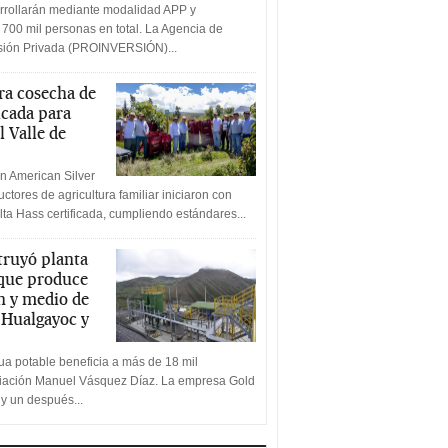
rrollarán mediante modalidad APP y
 700 mil personas en total. La Agencia de
rsión Privada (PROINVERSIÓN)...
a cosecha de
icada para
l Valle de
n American Silver
ctores de agricultura familiar iniciaron con
lta Hass certificada, cumpliendo estándares...
truyó planta
 que produce
n y medio de
a Hualgayoc y
a potable beneficia a más de 18 mil
ciación Manuel Vásquez Díaz. La empresa Gold
 y un después...