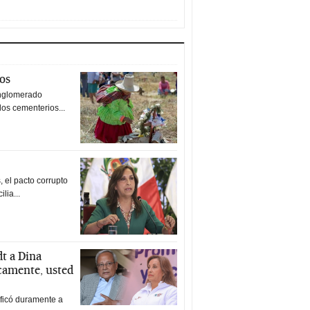
tos
nglomerado
los cementerios...
 el pacto corrupto
ilia...
t a Dina
icamente, usted
ificó duramente a