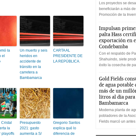
Los proyectos se desa
beneficiarán a más de
Promoción de la Inve
Impulsan primer
palta Hass certif
exportación en e
Condebamba
tomó la
Un muerto y seis
CARTA AL
Con el respaldo de Pa
 el
heridos en
PRESIDENTE DE
Shahuindo, siete produ
o
accidente de
LA REPÚBLICA.
éxito la cosecha de pa
tránsito en la
carretera a
Bambamarca
Gold Fields cons
de agua potable
más de un milló
litros al día par
Bambamarca
Moderna planta de agu
pobladores de la Aso
Fields marcó un antes
 Cristal
Presupuesto
Gregorio Santos
erta la
2021: gasto
explica qué lo
r playoffs
aumenta a S/
diferencia de