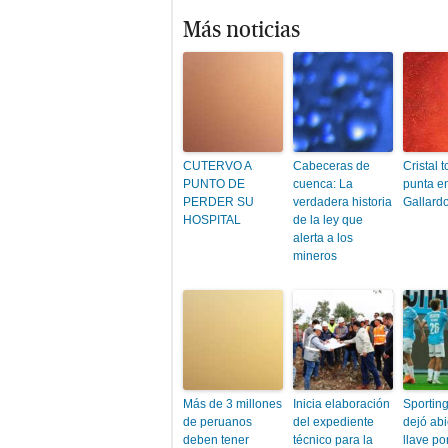
Más noticias
CUTERVO A
Cabeceras de
Cristal 
PUNTO DE
cuenca: La
punta en
PERDER SU
verdadera historia
Gallard
HOSPITAL
de la ley que
alerta a los
mineros
Más de 3 millones
Inicia elaboración
Sporting
de peruanos
del expediente
dejó abi
deben tener
técnico para la
llave po