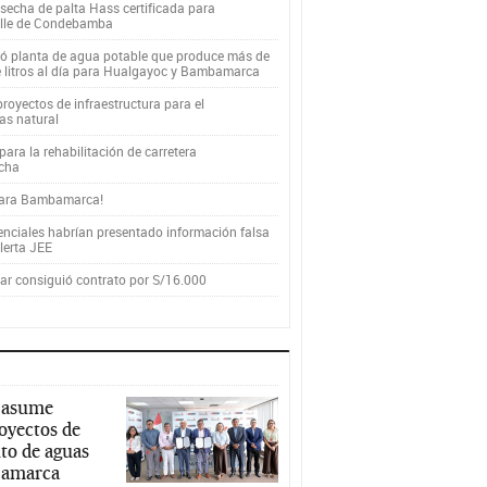
secha de palta Hass certificada para
alle de Condebamba
yó planta de agua potable que produce más de
e litros al día para Hualgayoc y Bambamarca
royectos de infraestructura para el
as natural
ara la rehabilitación de carretera
cha
para Bambamarca!
enciales habrían presentado información falsa
alerta JEE
r consiguió contrato por S/16.000
 asume
royectos de
to de aguas
ajamarca