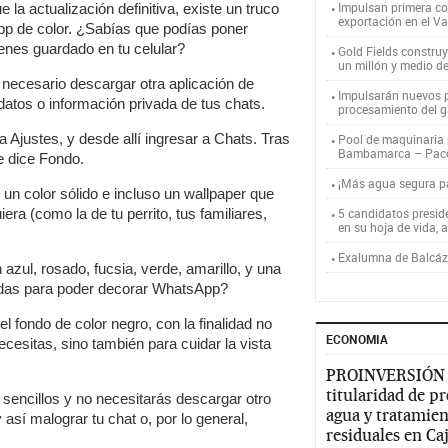
Impulsan primera co
 la actualización definitiva, existe un truco
exportación en el V
pp de color. ¿Sabías que podías poner
tienes guardado en tu celular?
Gold Fields constru
un millón y medio d
necesario descargar otra aplicación de
Impulsarán nuevos p
datos o información privada de tus chats.
procesamiento del g
 Ajustes, y desde allí ingresar a Chats. Tras
Pool de maquinaria p
Bambamarca – Pac
e dice Fondo.
¡Más agua segura 
un color sólido e incluso un wallpaper que
iera (como la de tu perrito, tus familiares,
5 candidatos presid
en su hoja de vida, 
Exalumna de Balcáza
azul, rosado, fucsia, verde, amarillo, y una
uedas para poder decorar WhatsApp?
 fondo de color negro, con la finalidad no
ECONOMIA
cesitas, sino también para cuidar la vista
PROINVERSIÓN
titularidad de p
encillos y no necesitarás descargar otro
agua y tratamien
así malograr tu chat o, por lo general,
residuales en C