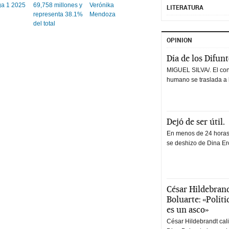
ga 1 2025
69,758 millones y
Verónika
LITERATURA
representa 38.1%
Mendoza
del total
OPINION
Día de los Difun
MIGUEL SILVA/. El co
humano se traslada a 
Dejó de ser útil.
En menos de 24 horas,
se deshizo de Dina Erc
César Hildebrand
Boluarte: «Polít
es un asco»
César Hildebrandt cal