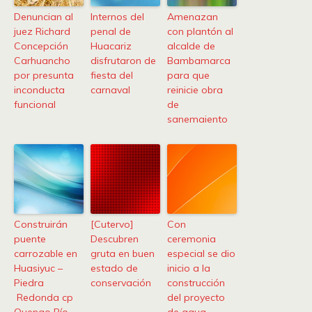
Denuncian al
Internos del
Amenazan
juez Richard
penal de
con plantón al
Concepción
Huacariz
alcalde de
Carhuancho
disfrutaron de
Bambamarca
por presunta
fiesta del
para que
inconducta
carnaval
reinicie obra
funcional
de
sanemaiento
Construirán
[Cutervo]
Con
puente
Descubren
ceremonia
carrozable en
gruta en buen
especial se dio
Huasiyuc –
estado de
inicio a la
Piedra
conservación
construcción
Redonda cp
del proyecto