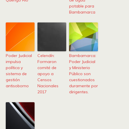
Quengo Río
de agua
potable para
Bambamarca
Poder Judicial
Celendín:
Bambamarca:
impulsa
Formaron
Poder Judicial
política y
comité de
y Ministerio
sistema de
apoyo a
Público son
gestión
Censos
cuestionados
antisoborno
Nacionales
duramente por
2017
dirigentes.