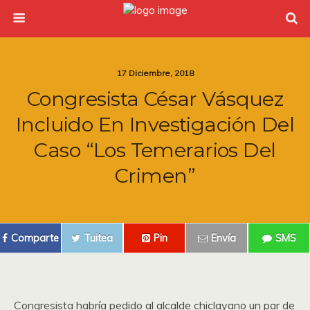
17 Diciembre, 2018
Congresista César Vásquez
Incluido En Investigación Del
Caso “los Temerarios Del
Crimen”
Comparte
Tuitea
Pin
Envía
SMS
Congresista habría pedido al alcalde chiclayano un par de