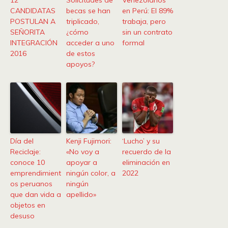
12
Solicitudes de
Venezolanos
CANDIDATAS
becas se han
en Perú: El 89%
POSTULAN A
triplicado,
trabaja, pero
SEÑORITA
¿cómo
sin un contrato
INTEGRACIÓN
acceder a uno
formal
2016
de estos
apoyos?
Día del
Kenji Fujimori:
‘Lucho’ y su
Reciclaje:
«No voy a
recuerdo de la
conoce 10
apoyar a
eliminación en
emprendimient
ningún color, a
2022
os peruanos
ningún
que dan vida a
apellido»
objetos en
desuso