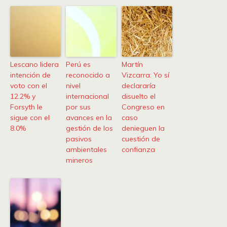
Lescano lidera
Perú es
Martín
intención de
reconocido a
Vizcarra: Yo sí
voto con el
nivel
declararía
12.2% y
internacional
disuelto el
Forsyth le
por sus
Congreso en
sigue con el
avances en la
caso
8.0%
gestión de los
denieguen la
pasivos
cuestión de
ambientales
confianza
mineros