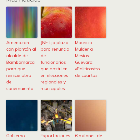
Amenazan
JNE fija plazo
Mauricio
con plantón al
para renuncia
Mulder a
alcalde de
de
Mesías
Bambamarca
funcionarios
Guevara:
para que
que postulen
«Politicastro
reinicie obra
en elecciones
de cuarta»
de
regionales y
sanemaiento
municipales
Gobierno
Exportaciones
6 millones de