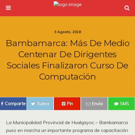
3 Agosto, 2018
Bambamarca: Más De Medio
Centenar De Dirigentes
Sociales Finalizaron Curso De
Computación
Comparte
Tuitea
Pin
Envía
SMS
La Municipalidad Provincial de Hualgayoc – Bambamarca
puso en marcha un importante programa de capacitación