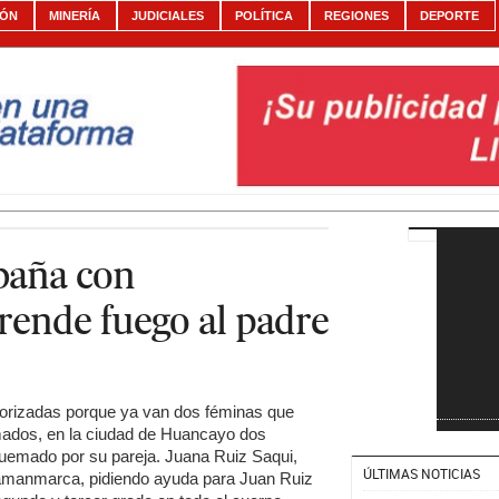
IÓN
MINERÍA
JUDICIALES
POLÍTICA
REGIONES
DEPORTE
baña con
prende fuego al padre
rorizadas porque ya van dos féminas que
mados, en la ciudad de Huancayo dos
quemado por su pareja. Juana Ruiz Saqui,
ÚLTIMAS NOTICIAS
uamanmarca, pidiendo ayuda para Juan Ruiz