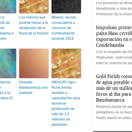
Los proyectos se desa
beneficiarán a más de
Promoción de la Inve
ca:
Los indicios que
Minedu: lanzan
nto de
podrían llevar a la
convocatoria a
Impulsan primer
sin
destitución de la
concurso de
palta Hass certif
alarma a
fiscal de la Nación
nombramiento
exportación en e
ción
docente 2018
Condebamba
Con el respaldo de Pa
Shahuindo, siete produ
éxito la cosecha de pa
Gold Fields cons
de agua potable
marca]
Hospital
MIDAGRI: Agro
más de un milló
n
Bambamarca una
Rural brinda
es a la
realidad
semillas y
litros al día par
ativa El
capacitación para
Bambamarca
favorecer
Moderna planta de agu
producción de
pobladores de la Aso
más de 1.5
Fields marcó un antes
millones de
plantones