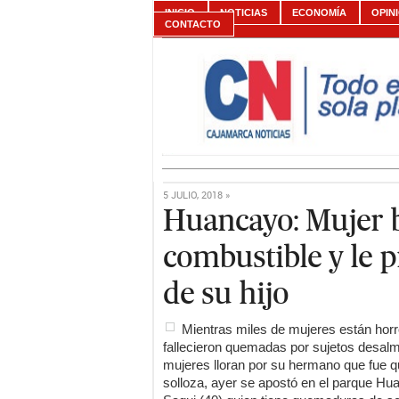
INICIO
NOTICIAS
ECONOMÍA
OPIN
CONTACTO
5 JULIO, 2018 »
Huancayo: Mujer 
combustible y le 
de su hijo
Mientras miles de mujeres están hor
fallecieron quemadas por sujetos desal
mujeres lloran por su hermano que fue 
solloza, ayer se apostó en el parque H