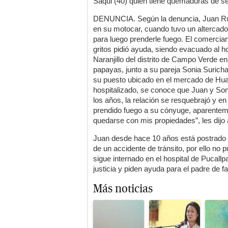
Saqui (40) quien tiene quemaduras de se
DENUNCIA. Según la denuncia, Juan Rui
en su motocar, cuando tuvo un altercado
para luego prenderle fuego. El comercia
gritos pidió ayuda, siendo evacuado al ho
Naranjillo del distrito de Campo Verde 
papayas, junto a su pareja Sonia Suricha
su puesto ubicado en el mercado de Hua
hospitalizado, se conoce que Juan y Soni
los años, la relación se resquebrajó y e
prendido fuego a su cónyuge, aparentem
quedarse con mis propiedades”, les dijo 
Juan desde hace 10 años está postrado 
de un accidente de tránsito, por ello no 
sigue internado en el hospital de Puca
justicia y piden ayuda para el padre de fa
Más noticias