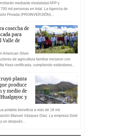
rrollarán mediante modalidad APP y
 700 mil personas en total. La Agencia de
rsión Privada (PROINVERSIÓN)...
a cosecha de
icada para
l Valle de
n American Silver
ctores de agricultura familiar iniciaron con
lta Hass certificada, cumpliendo estándares...
truyó planta
 que produce
n y medio de
a Hualgayoc y
a potable beneficia a más de 18 mil
ciación Manuel Vásquez Díaz. La empresa Gold
 y un después...