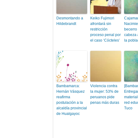
Desmontando a
Keiko Fujimori
Cajamar
Hildebrandt
afrontará sin
Nacimie
restricción
becerro 
proceso penal por
cabeza 
el caso ‘Cócteles’
la pobla
Bambamarca:
Violencia contra
[Bamba
Hernán Vásquez
la mujer: 53% de
Entrega
reafirma
peruanos pide
material
postulación a la
penas más duras
red educ
alcaldía provincial
Tuco
de Hualgayoc