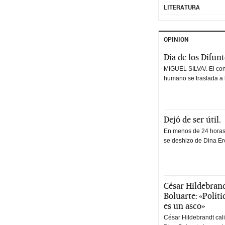
LITERATURA
OPINION
Día de los Difun
MIGUEL SILVA/. El co
humano se traslada a 
Dejó de ser útil.
En menos de 24 horas,
se deshizo de Dina Erc
César Hildebrand
Boluarte: «Polít
es un asco»
César Hildebrandt cal