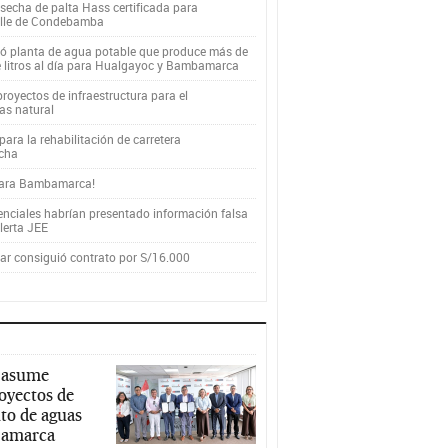
secha de palta Hass certificada para
alle de Condebamba
yó planta de agua potable que produce más de
e litros al día para Hualgayoc y Bambamarca
royectos de infraestructura para el
as natural
ara la rehabilitación de carretera
cha
para Bambamarca!
enciales habrían presentado información falsa
alerta JEE
r consiguió contrato por S/16.000
 asume
royectos de
to de aguas
ajamarca