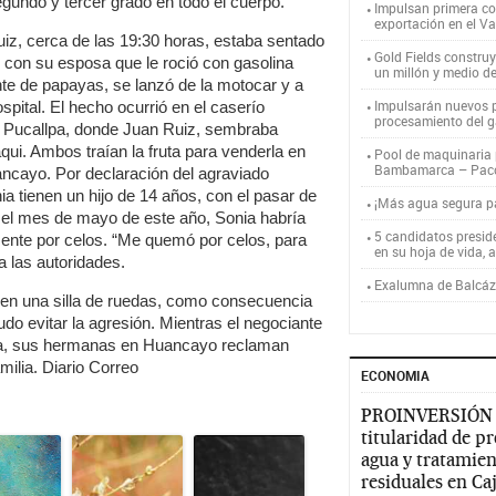
gundo y tercer grado en todo el cuerpo.
Impulsan primera co
exportación en el V
z, cerca de las 19:30 horas, estaba sentado
Gold Fields constru
 con su esposa que le roció con gasolina
un millón y medio d
nte de papayas, se lanzó de la motocar y a
Impulsarán nuevos p
spital. El hecho ocurrió en el caserío
procesamiento del g
en Pucallpa, donde Juan Ruiz, sembraba
qui. Ambos traían la fruta para venderla en
Pool de maquinaria p
Bambamarca – Pac
ncayo. Por declaración del agraviado
a tienen un hijo de 14 años, con el pasar de
¡Más agua segura 
n el mes de mayo de este año, Sonia habría
5 candidatos presid
ente por celos. “Me quemó por celos, para
en su hoja de vida, 
a las autoridades.
Exalumna de Balcáza
en una silla de ruedas, como consecuencia
pudo evitar la agresión. Mientras el negociante
llpa, sus hermanas en Huancayo reclaman
milia. Diario Correo
ECONOMIA
PROINVERSIÓN
titularidad de p
agua y tratamien
residuales en C