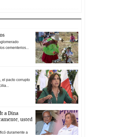
tos
nglomerado
los cementerios...
 el pacto corrupto
ilia...
t a Dina
icamente, usted
ificó duramente a