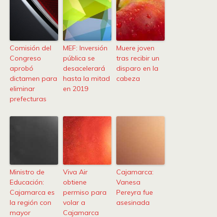
Comisión del
MEF: Inversión
Muere joven
Congreso
pública se
tras recibir un
aprobó
desacelerará
disparo en la
dictamen para
hasta la mitad
cabeza
eliminar
en 2019
prefecturas
Ministro de
Viva Air
Cajamarca:
Educación:
obtiene
Vanesa
Cajamarca es
permiso para
Pereyra fue
la región con
volar a
asesinada
mayor
Cajamarca