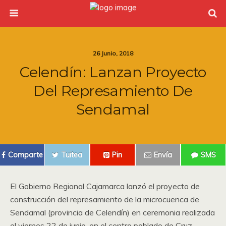
26 Junio, 2018
Celendín: Lanzan Proyecto
Del Represamiento De
Sendamal
Comparte
Tuitea
Pin
Envía
SMS
El Gobierno Regional Cajamarca lanzó el proyecto de
construcción del represamiento de la microcuenca de
Sendamal (provincia de Celendín) en ceremonia realizada
el viernes 22 de junio, en el centro poblado de Cruz