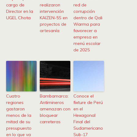
cargo de
realizaron
red de
Director en la
intervención
corrupción
UGEL Chota
KAIZEN-5S en
dentro de Qali
proyectos de
Warma para
artesanía
favorecer a
empresa en
menú escolar
de 2025
Cuatro
Bambamarca:
Conoce el
regiones
Antimineros
fixture de Perú
gastaron
amenazan con
en el
menos de la
bloquear
Hexagonal
mitad de su
carreteras
Final del
presupuesto
Sudamericano
en lo que va
Sub-17