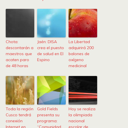
Chota:
Jaén: DISA
La Libertad
descontarán a
crea el puesto
adquirirá 200
maestros que
de salud en El
balones de
acaten paro
Espino
oxígeno
de 48 horas
medicinal
Toda la región
Gold Fields
Hoy se realiza
Cusco tendrá
presenta su
la olimpiada
conexión
programa:
nacional
Internet en
“Comunidad
escolar de