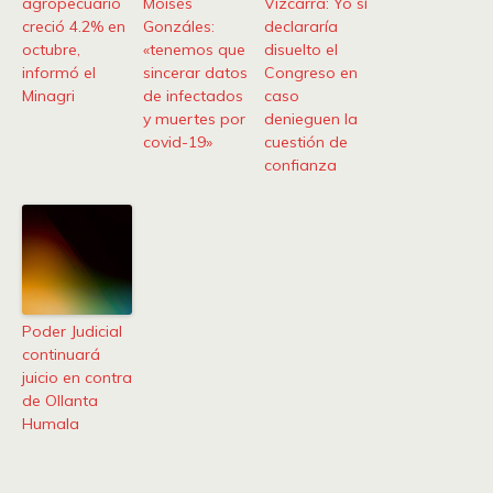
agropecuario
Moisés
Vizcarra: Yo sí
creció 4.2% en
Gonzáles:
declararía
octubre,
«tenemos que
disuelto el
informó el
sincerar datos
Congreso en
Minagri
de infectados
caso
y muertes por
denieguen la
covid-19»
cuestión de
confianza
Poder Judicial
continuará
juicio en contra
de Ollanta
Humala