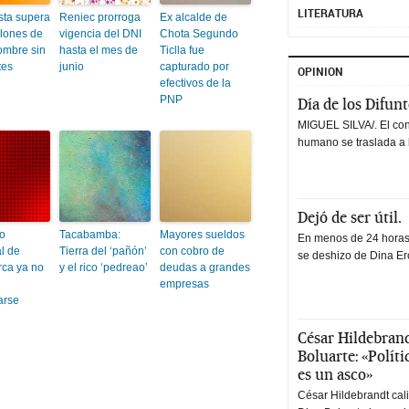
LITERATURA
sta supera
Reniec prorroga
Ex alcalde de
llones de
vigencia del DNI
Chota Segundo
ombre sin
hasta el mes de
Ticlla fue
tes
junio
capturado por
OPINION
efectivos de la
PNP
Día de los Difun
MIGUEL SILVA/. El co
humano se traslada a 
Dejó de ser útil.
o
Tacabamba:
Mayores sueldos
En menos de 24 horas,
l de
Tierra del ‘pañón’
con cobro de
se deshizo de Dina Erc
ca ya no
y el rico ‘pedreao’
deudas a grandes
empresas
arse
César Hildebrand
Boluarte: «Polít
es un asco»
César Hildebrandt cal