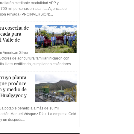
rrollarán mediante modalidad APP y
 700 mil personas en total. La Agencia de
rsión Privada (PROINVERSIÓN)...
a cosecha de
icada para
l Valle de
n American Silver
ctores de agricultura familiar iniciaron con
lta Hass certificada, cumpliendo estándares...
truyó planta
 que produce
n y medio de
a Hualgayoc y
a potable beneficia a más de 18 mil
ciación Manuel Vásquez Díaz. La empresa Gold
 y un después...