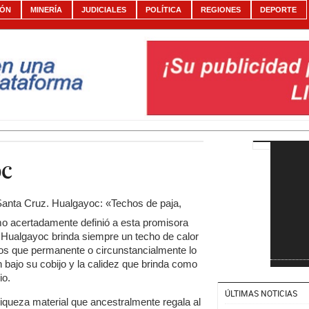
IÓN
MINERÍA
JUDICIALES
POLÍTICA
REGIONES
DEPORTE
oc
Santa Cruz. Hualgayoc: «Techos de paja,
mo acertadamente definió a esta promisora
e Hualgayoc brinda siempre un techo de calor
los que permanente o circunstancialmente lo
n bajo su cobijo y la calidez que brinda como
io.
ÚLTIMAS NOTICIAS
 riqueza material que ancestralmente regala al