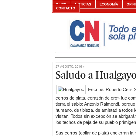
INICIO
NOTICIAS
ECONOMÍA
OPIN
CONTACTO
27 AGOSTO, 2016 »
Saludo a Hualgay
Escribe: Roberto Celis 
cerros de plata, corazón de oro» fue co
tierra el sabio: Antonio Raimondi, porqu
humano, de tibieza, de amistad a todos 
visitan. Todos sin excepción se abrigará
los techos de paja de su pueblo primigen
Sus cerros (collar de plata) encierran la