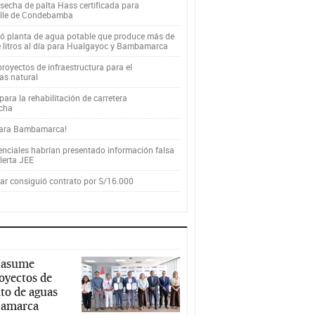
secha de palta Hass certificada para
alle de Condebamba
yó planta de agua potable que produce más de
e litros al día para Hualgayoc y Bambamarca
royectos de infraestructura para el
as natural
ara la rehabilitación de carretera
cha
para Bambamarca!
enciales habrían presentado información falsa
alerta JEE
r consiguió contrato por S/16.000
 asume
royectos de
to de aguas
ajamarca