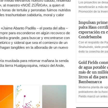
te medio elevamos nuestro saludo, rindiendo
Los proyectos se desa
 al maestro «NOÉ ZÚÑIGA», a quien el
beneficiarán a más de
 horas de tertulia y peroratas fuimos nutridos
Promoción de la Inve
es trashuntaban sabiduría, moral y calor
Impulsan primer
palta Hass certif
«Jaime Abanto Padilla – el poeta del alba –
exportación en e
empre para esconderse en algún recoveco de
Condebamba
piedra grande, para buscar y encontrarse con
elúrico y sideral que sea el comienzo de un
Con el respaldo de Pa
hagan tangibles en la alborada de un nuevo
Shahuindo, siete produ
éxito la cosecha de pa
gría musitada para retomar mañana la senda
Gold Fields cons
 día tierra Hualgayoquina, retazo del Ande,
de agua potable
más de un milló
litros al día par
Bambamarca
Moderna planta de agu
pobladores de la Aso
Fields marcó un antes