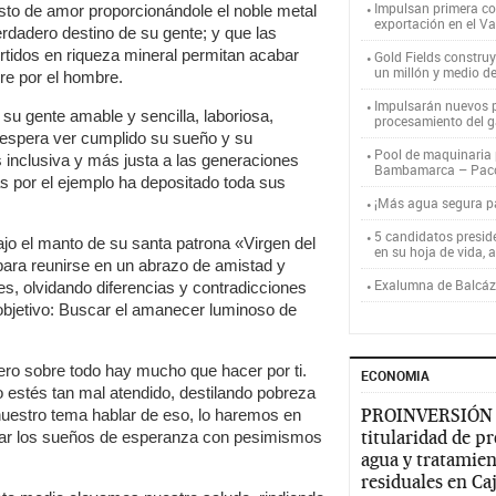
Impulsan primera co
sto de amor proporcionándole el noble metal
exportación en el V
verdadero destino de su gente; y que las
tidos en riqueza mineral permitan acabar
Gold Fields constru
un millón y medio d
re por el hombre.
Impulsarán nuevos p
su gente amable y sencilla, laboriosa,
procesamiento del g
a espera ver cumplido su sueño y su
Pool de maquinaria p
 inclusiva y más justa a las generaciones
Bambamarca – Pac
s por el ejemplo ha depositado toda sus
¡Más agua segura 
5 candidatos presid
ajo el manto de su santa patrona «Virgen del
en su hoja de vida, 
ara reunirse en un abrazo de amistad y
Exalumna de Balcáza
es, olvidando diferencias y contradicciones
bjetivo: Buscar el amanecer luminoso de
ero sobre todo hay mucho que hacer por ti.
ECONOMIA
o estés tan mal atendido, destilando pobreza
PROINVERSIÓN
 nuestro tema hablar de eso, lo haremos en
titularidad de p
tar los sueños de esperanza con pesimismos
agua y tratamien
residuales en C