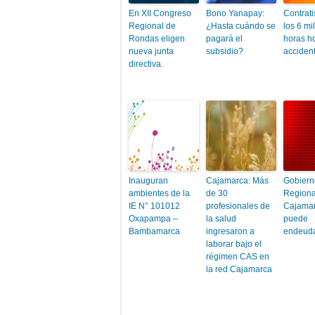
En XII Congreso
Bono Yanapay:
Contrati
Regional de
¿Hasta cuándo se
los 6 mi
Rondas eligen
pagará el
horas h
nueva junta
subsidio?
acciden
directiva.
Inauguran
Cajamarca: Más
Gobiern
ambientes de la
de 30
Regiona
IE N° 101012
profesionales de
Cajamar
Oxapampa –
la salud
puede
Bambamarca
ingresaron a
endeud
laborar bajo el
régimen CAS en
la red Cajamarca