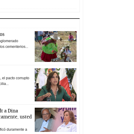
tos
nglomerado
los cementerios...
 el pacto corrupto
ilia...
t a Dina
icamente, usted
ificó duramente a