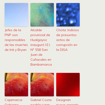
Jefes de la
Alcalde
Chota: Indicios
PNP son
provincial de
de presuntos
responsables
Hualgayoc
actos de
de las muertes
inauguró I.E.I.
corrupción en
de Inti y Bryan
N° 558 San
la DISA
Juan de
Cuñacales en
Bambamarca
Cajamarca:
Gabriel Costa
Designan
Gobierno
podría jugar
nuevo gerente